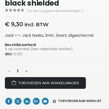
black shielded
( Er zijn nog geen beoordelingen. )
0
out of 5
€
9,30
incl. BTW
Jack <-> Jack haaks, 3mtr, Zwart, afgeschermd
Beschikbaarheid:
4 op voorraad (kan nabesteld worden)
SKU:
FL103
TOEVOEGEN AAN WINKELWAGEN
TOEVOEGEN AAN WISHLIST