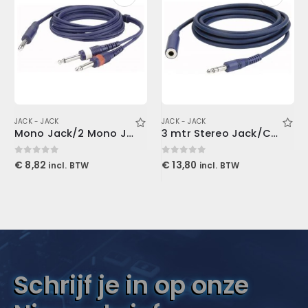
JACK - JACK
JACK - JACK
Mono Jack/2 Mono Jack 3 mtr Line/Instrumentcable
3 mtr Stereo Jack/Contra Jack
0
out of 5
0
out of 5
€
8,82
€
13,80
incl. BTW
incl. BTW
Schrijf je in op onze