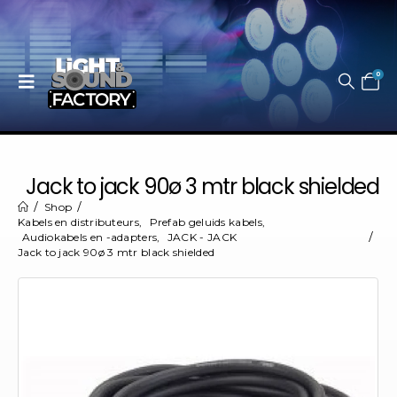
0
Jack to jack 90ø 3 mtr black shielded
Shop
Kabels en distributeurs
,
Prefab geluids kabels
,
Audiokabels en -adapters
,
JACK - JACK
Jack to jack 90ø 3 mtr black shielded