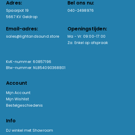
Adres:
Bel ons nu:
Spaarpot 19
040-2498976
5667 KV Geldrop
Email-adres:
Openingstijden:
sales@lightandsound.store
Ma - Vr: 09:00-17:00
Za: Enkel op afspraak
KvK-nummer: 60857196
Btw-nummer: NL854090368B01
Account
Mijn Account
Mijn Wishlist
Bestelgeschiedenis
Info
DJ winkel met Showroom