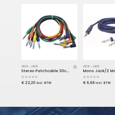
JACK - JACK
JACK - JACK
DAP – Audiokabel 1.5 M Jack to Jack Mono
Stereo Patchcable 30cm Hooked and Straight Plug Six Colours
0
out of 5
0
out of 5
€
22,20
€
6,66
incl. BTW
incl. BTW