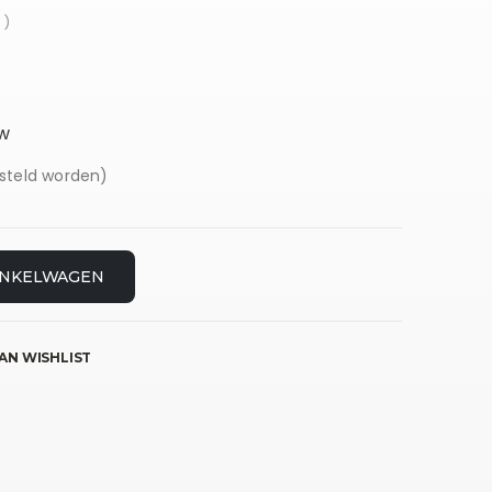
 )
uw
steld worden)
INKELWAGEN
AN WISHLIST