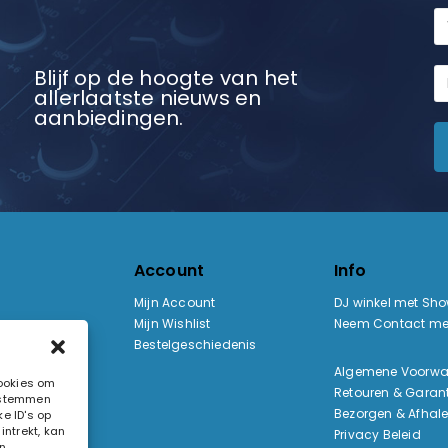
Blijf op de hoogte van het
allerlaatste nieuws en
aanbiedingen.
Account
Info
Mijn Account
DJ winkel met Sh
Mijn Wishlist
Neem Contact me
Bestelgeschiedenis
:
Algemene Voorw
cookies om
Retouren & Garant
e stemmen
ak
Bezorgen & Afhal
e ID's op
ntrekt, kan
Privacy Beleid
n.