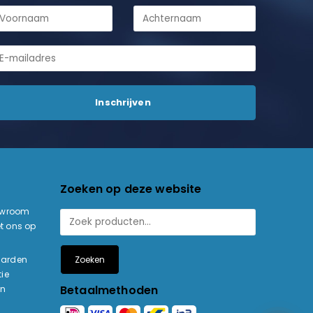
Zoeken op deze website
owroom
t ons op
Zoeken
aarden
ie
Betaalmethoden
en