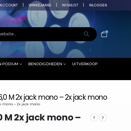
ACCOUNT
WINKELMAND
WISHLIST
INLOGGEN
0
N PODIUM
BENODIGDHEDEN
UITVERKOOP
6,0 M 2x jack mono – 2x jack mono
ck mono – 2x jack mono
0 M 2x jack mono –