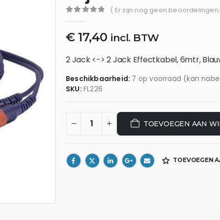
( Er zijn nog geen beoordelingen.
0
out of 5
€
17,40
incl. BTW
2 Jack <-> 2 Jack Effectkabel, 6mtr, Bla
Beschikbaarheid:
7 op voorraad (kan nabe
SKU:
FL226
TOEVOEGEN AAN W
TOEVOEGEN A