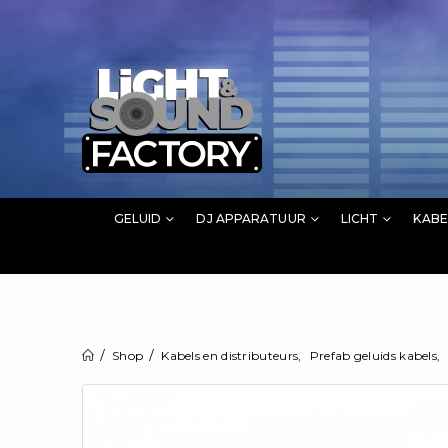
GELUID
DJ APPARATUUR
LICHT
KABE
Shop
Kabels en distributeurs
,
Prefab geluids kabels
,