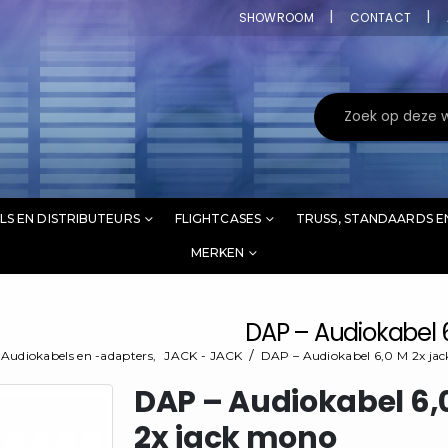
SHOWROOM
CONTACT
LS EN DISTRIBUTEURS
FLIGHTCASES
TRUSS, STANDAARDS E
MERKEN
DAP – Audiokabel 
Audiokabels en -adapters
,
JACK - JACK
DAP – Audiokabel 6,0 M 2x ja
DAP – Audiokabel 6,
2x jack mono