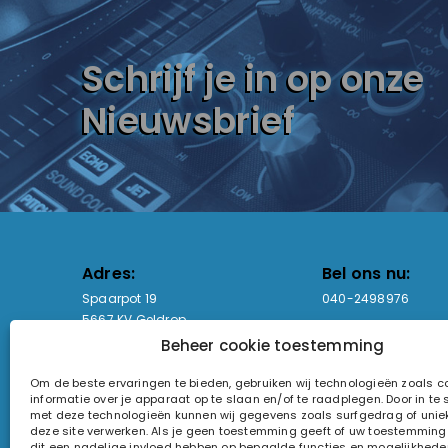
Schrijf je in op onze
Nieuwsbrief
Adres:
Bel ons nu:
Spaarpot 19
040-2498976
5667 KV Geldrop
Beheer cookie toestemming
Email-adres:
Openingstijden
Om de beste ervaringen te bieden, gebruiken wij technologieën zoals 
sales@lightandsound.store
Ma - Vr: 09:00-17:00
informatie over je apparaat op te slaan en/of te raadplegen. Door in t
Za: Enkel op afspra
met deze technologieën kunnen wij gegevens zoals surfgedrag of uniek
deze site verwerken. Als je geen toestemming geeft of uw toestemming i
KvK-nummer: 60857196
dit een nadelige invloed hebben op bepaalde functies en mogelijkhede