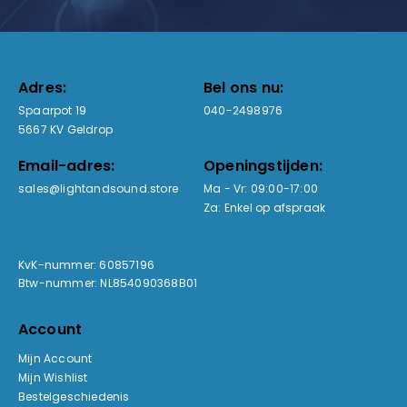
Adres:
Bel ons nu:
Spaarpot 19
040-2498976
5667 KV Geldrop
Email-adres:
Openingstijden:
sales@lightandsound.store
Ma - Vr: 09:00-17:00
Za: Enkel op afspraak
KvK-nummer: 60857196
Btw-nummer: NL854090368B01
Account
Mijn Account
Mijn Wishlist
Bestelgeschiedenis