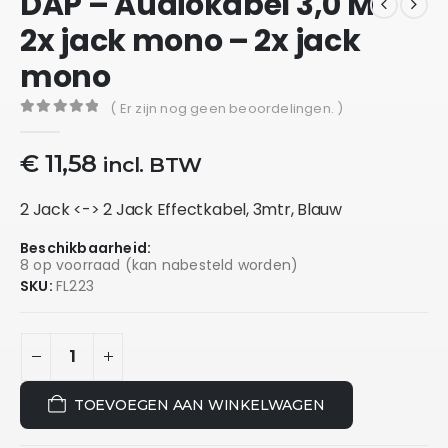
DAP – Audiokabel 3,0 M
2x jack mono – 2x jack
mono
( Er zijn nog geen beoordelingen. )
0
out of 5
€
11,58
incl. BTW
2 Jack <-> 2 Jack Effectkabel, 3mtr, Blauw
Beschikbaarheid:
8 op voorraad (kan nabesteld worden)
SKU:
FL223
TOEVOEGEN AAN WINKELWAGEN