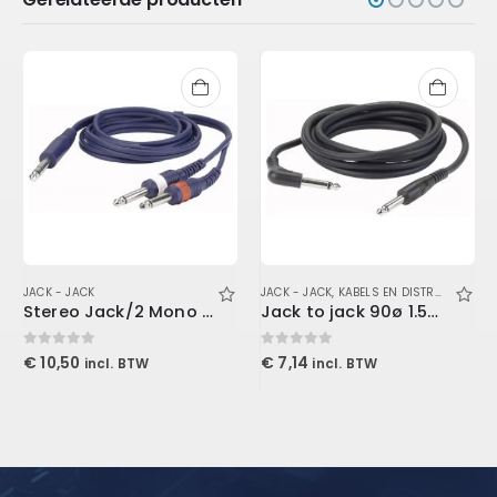
JACK - JACK
JACK - JACK
,
KABELS EN DISTRIBUTEURS
Stereo Jack/2 Mono Jack 3 mtr Line/Instrumentcable
Jack to jack 90ø 1.5mtr black shielded
0
out of 5
0
out of 5
€
10,50
€
7,14
incl. BTW
incl. BTW