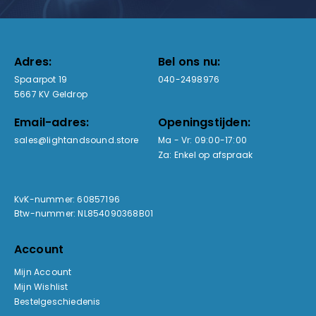
Adres:
Bel ons nu:
Spaarpot 19
040-2498976
5667 KV Geldrop
Email-adres:
Openingstijden:
sales@lightandsound.store
Ma - Vr: 09:00-17:00
Za: Enkel op afspraak
KvK-nummer: 60857196
Btw-nummer: NL854090368B01
Account
Mijn Account
Mijn Wishlist
Bestelgeschiedenis