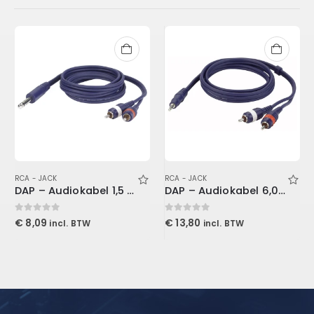
RCA - JACK
RCA - JACK
DAP – Audiokabel 1,5 M Stereo Jack – 2 RCA
DAP – Audiokabel 6,0 M Mini Jack – 2 RCA
0
out of 5
0
out of 5
€
8,09
€
13,80
incl. BTW
incl. BTW