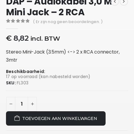
DAP – Audiokabel 3,0 M
Mini Jack – 2 RCA
( Er zijn nog geen beoordelingen. )
0
out of 5
€
8,82
incl. BTW
Stereo Mini-Jack (3.5mm) <-> 2 x RCA connector,
3mtr
Beschikbaarheid:
17 op voorraad (kan nabesteld worden)
SKU:
FL303
TOEVOEGEN AAN WINKELWAGEN