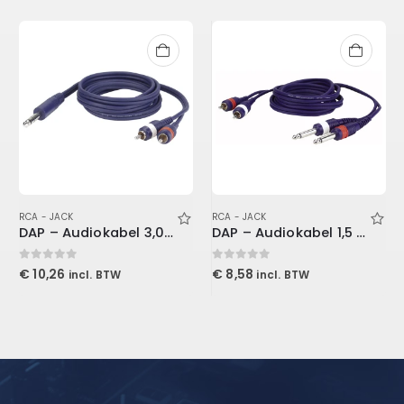
RCA - JACK
RCA - JACK
DAP – Audiokabel 3,0 M Stereo Jack – 2 RCA
DAP – Audiokabel 1,5 M 2 Mono Jack – 2 RCA
0
out of 5
0
out of 5
€
10,26
€
8,58
incl. BTW
incl. BTW