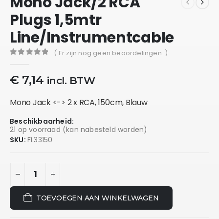
Mono Jack/2 RCA
Plugs 1,5mtr
Line/Instrumentcable
( Er zijn nog geen beoordelingen. )
0
out of 5
€
7,14
incl. BTW
Mono Jack <-> 2 x RCA, 150cm, Blauw
Beschikbaarheid:
21 op voorraad (kan nabesteld worden)
SKU:
FL33150
TOEVOEGEN AAN WINKELWAGEN