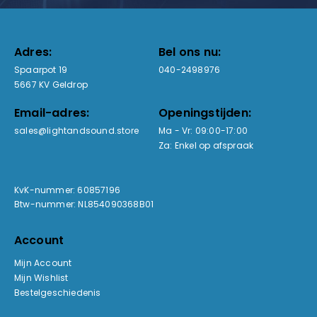
Adres:
Bel ons nu:
Spaarpot 19
040-2498976
5667 KV Geldrop
Email-adres:
Openingstijden:
sales@lightandsound.store
Ma - Vr: 09:00-17:00
Za: Enkel op afspraak
KvK-nummer: 60857196
Btw-nummer: NL854090368B01
Account
Mijn Account
Mijn Wishlist
Bestelgeschiedenis