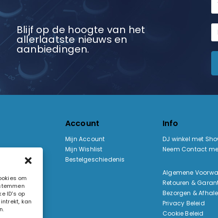
Blijf op de hoogte van het
allerlaatste nieuws en
aanbiedingen.
Account
Info
Mijn Account
DJ winkel met Sh
Mijn Wishlist
Neem Contact me
Bestelgeschiedenis
:
Algemene Voorw
cookies om
Retouren & Garant
e stemmen
ak
Bezorgen & Afhal
e ID's op
ntrekt, kan
Privacy Beleid
n.
Cookie Beleid