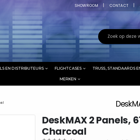
SHOWROOM
CONTACT
LS EN DISTRIBUTEURS
FLIGHTCASES
TRUSS, STANDAARDS E
MERKEN
DeskMA
al
DeskMAX 2 Panels, 6
Charcoal