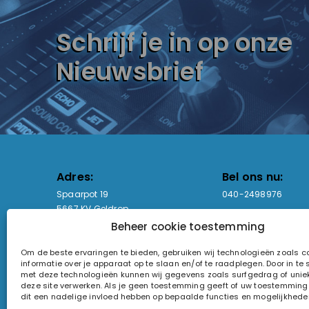
Schrijf je in op onze
Nieuwsbrief
Adres:
Bel ons nu:
Spaarpot 19
040-2498976
5667 KV Geldrop
Beheer cookie toestemming
Email-adres:
Openingstijden
Om de beste ervaringen te bieden, gebruiken wij technologieën zoals 
sales@lightandsound.store
Ma - Vr: 09:00-17:00
informatie over je apparaat op te slaan en/of te raadplegen. Door in t
Za: Enkel op afspra
met deze technologieën kunnen wij gegevens zoals surfgedrag of uniek
deze site verwerken. Als je geen toestemming geeft of uw toestemming i
KvK-nummer: 60857196
dit een nadelige invloed hebben op bepaalde functies en mogelijkhede
Btw-nummer: NL854090368B01