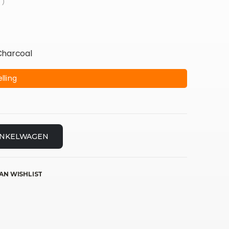
 )
Charcoal
lling
INKELWAGEN
AN WISHLIST