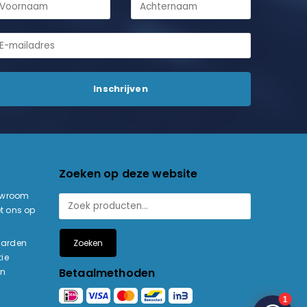
Zoeken op deze website
owroom
t ons op
Zoeken
aarden
ie
Betaalmethoden
en