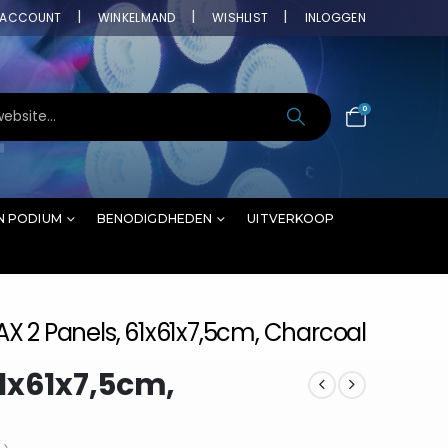
ACCOUNT
WINKELMAND
WISHLIST
INLOGGEN
0
N PODIUM
BENODIGDHEDEN
UITVERKOOP
X 2 Panels, 61x61x7,5cm, Charcoal
1x61x7,5cm,