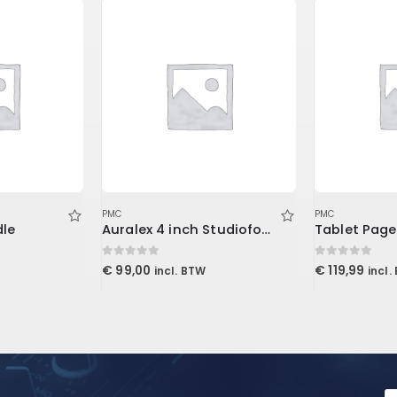
PMC
PMC
le
Auralex 4 inch Studiofoam Metro
0
out of 5
0
out of 5
€
99,00
€
119,99
incl. BTW
incl.