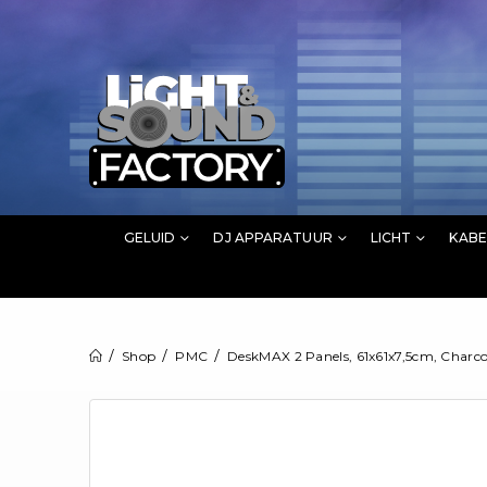
GELUID
DJ APPARATUUR
LICHT
KABE
Shop
PMC
DeskMAX 2 Panels, 61x61x7,5cm, Charco