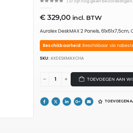
( Er zijn nog geen beoordelingen.
0
out of 5
€
329,00
incl. BTW
Auralex DeskMAX 2 Panels, 61x61x7,5cm, 
Beschikbaarheid:
Beschikbaar via nabeste
SKU:
AXDESKMAXCHA
TOEVOEGEN AAN W
TOEVOEGEN A