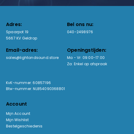
Adres:
Bel ons nu:
Spaarpot 19
040-2498976
5667 KV Geldrop
Email-adres:
Openingstijden:
sales@lightandsound.store
Ma - Vr: 09:00-17:00
Za: Enkel op afspraak
KvK-nummer: 60857196
Btw-nummer: NL854090368B01
Account
Mijn Account
Mijn Wishlist
Bestelgeschiedenis