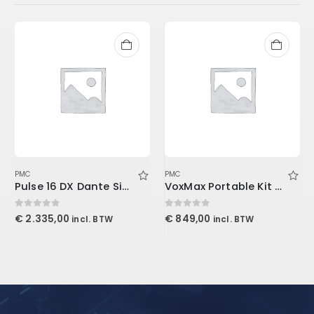
PMC
PMC
Pulse 16 DX Dante Singlemode
VoxMax Portable Kit 2-ProMax V2, 1-Mudguard V2, 2-Stand Mount LENRD
0
out of 5
0
out of 5
€
2.335,00
€
849,00
incl. BTW
incl. BTW