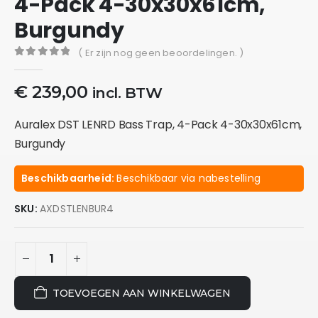
4-Pack 4-30x30x61cm,
Burgundy
( Er zijn nog geen beoordelingen. )
0
out of 5
€
239,00
incl. BTW
Auralex DST LENRD Bass Trap, 4-Pack 4-30x30x61cm,
Burgundy
Beschikbaarheid:
Beschikbaar via nabestelling
SKU:
AXDSTLENBUR4
TOEVOEGEN AAN WINKELWAGEN