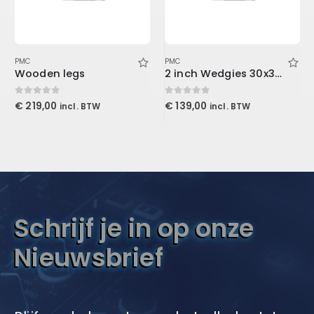
PMC
PMC
Wooden legs
2 inch Wedgies 30x30x5cm, Purple
0
out of 5
0
out of 5
€
219,00
€
139,00
incl. BTW
incl. BTW
Schrijf je in op onze
Nieuwsbrief