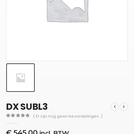
DX SUBL3
( Er zijn nog geen beoordelingen. )
0
out of 5
€
545,00
incl. BTW