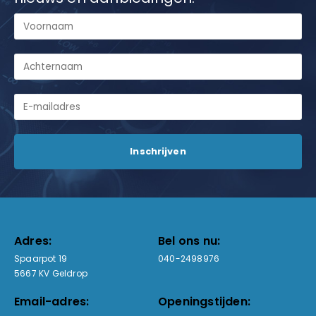
Adres:
Bel ons nu:
Spaarpot 19
040-2498976
5667 KV Geldrop
Email-adres:
Openingstijden: