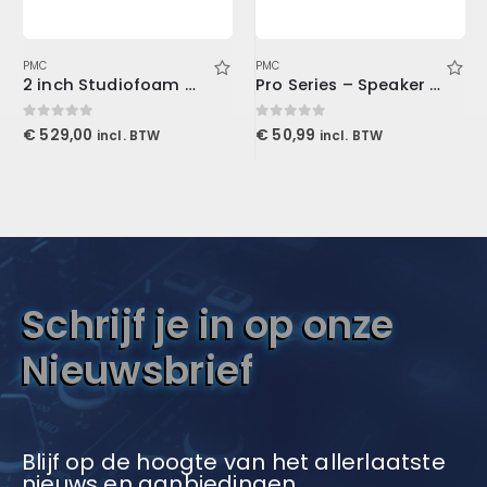
PMC
PMC
2 inch Studiofoam Wedge, 12-Pack 12-61x122cm panel, Burgundy
Pro Series – Speaker Cabinet TS Cable 3′ (0.9 m)
0
out of 5
0
out of 5
€
529,00
€
50,99
incl. BTW
incl. BTW
Schrijf je in op onze
Nieuwsbrief
Blijf op de hoogte van het allerlaatste
nieuws en aanbiedingen.