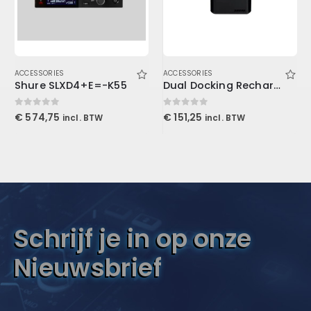
ACCESSORIES
ACCESSORIES
Shure SLXD4+E=-K55
Dual Docking Recharging Station for 2 SB903 Li-Ion Batteries and/or SLXD1/SLXD2
0
out of 5
0
out of 5
€
574,75
€
151,25
incl. BTW
incl. BTW
Schrijf je in op onze
Nieuwsbrief