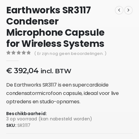
Earthworks SR3117
Condenser
Microphone Capsule
for Wireless Systems
( Er zijn nog geen beoordelingen. )
0
out of 5
€
392,04
incl. BTW
De Earthworks SR3117 is een supercardioïde
condensatormicrofoon capsule, ideaal voor live
optredens en studio-opnames.
Beschikbaarheid:
3 op voorraad (kan nabesteld worden)
SKU:
SR3117