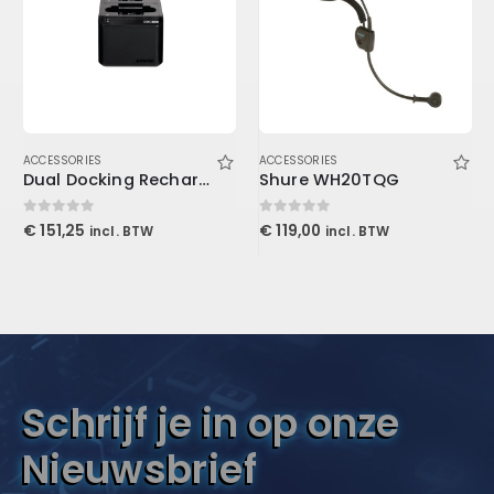
ACCESSORIES
ACCESSORIES
Dual Docking Recharging Station for 2 SB903 Li-Ion Batteries and/or SLXD1/SLXD2
Shure WH20TQG
0
out of 5
0
out of 5
€
151,25
€
119,00
incl. BTW
incl. BTW
Schrijf je in op onze
Nieuwsbrief