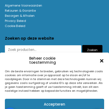
Algemene Voorwaarden
Retouren & Garantie
Bezorgen & Afhalen
Privacy Beleid
Cookie Beleid
Zoeken op deze website
Zoeken
Beheer cookie
toestemming
Betaalmethoden
Om de beste ervaringen te bieden, gebruiken wij technologieën zoals
cookies om informatie over je apparaat op te slaan en/of te
raadplegen. Door in te stemmen met deze technologieën kunnen wij
gegevens zoals surfgedrag of unieke ID's op deze site verwerken. Als
je geen toestemming geeft of uw toestemming intrekt, kan dit een
nadelige invloed hebben op bepaalde functies en mogelijkheden.
© 2026 Light and Sound Factory. Alle rechten voorbehouden.
Accepteren
Pixiefied by