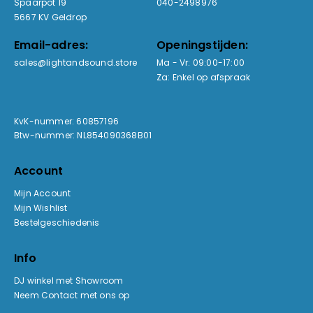
Spaarpot 19
040-2498976
5667 KV Geldrop
Email-adres:
Openingstijden:
sales@lightandsound.store
Ma - Vr: 09:00-17:00
Za: Enkel op afspraak
KvK-nummer: 60857196
Btw-nummer: NL854090368B01
Account
Mijn Account
Mijn Wishlist
Bestelgeschiedenis
Info
DJ winkel met Showroom
Neem Contact met ons op