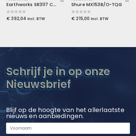
Earthworks SR3117 Condenser Microphone Capsule for Wireless Systems
Shure MX153B/O-TQG
0
out of 5
0
out of 5
€
392,04
€
215,00
incl. BTW
incl. BTW
Schrijf je in op onze
Nieuwsbrief
Blijf op de hoogte van het allerlaatste
nieuws en aanbiedingen.