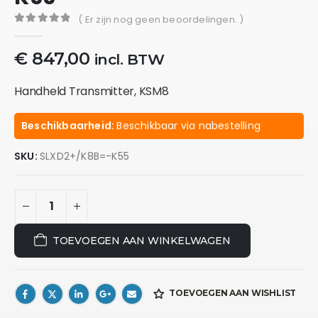
( Er zijn nog geen beoordelingen. )
0
out of 5
€
847,00
incl. BTW
Handheld Transmitter, KSM8
Beschikbaarheid:
Beschikbaar via nabestelling
SKU:
SLXD2+/K8B=-K55
TOEVOEGEN AAN WINKELWAGEN
TOEVOEGEN AAN WISHLIST