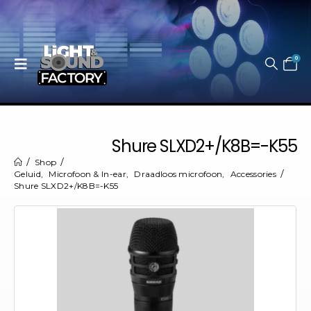
0
Shure SLXD2+/K8B=-K55
Shop
Geluid
,
Microfoon & In-ear
,
Draadloos microfoon
,
Accessories
Shure SLXD2+/K8B=-K55