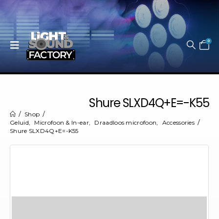
0
Shure SLXD4Q+E=-K55
Shop
Geluid
,
Microfoon & In-ear
,
Draadloos microfoon
,
Accessories
Shure SLXD4Q+E=-K55