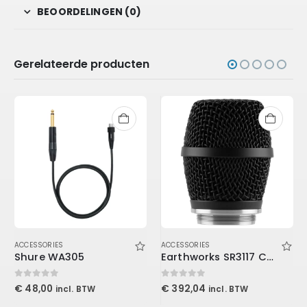
BEOORDELINGEN (0)
Gerelateerde producten
ACCESSORIES
ACCESSORIES
Shure WA305
Earthworks SR3117 Condenser Microphone Capsule for Wireless Systems
0
out of 5
0
out of 5
€
48,00
€
392,04
incl. BTW
incl. BTW