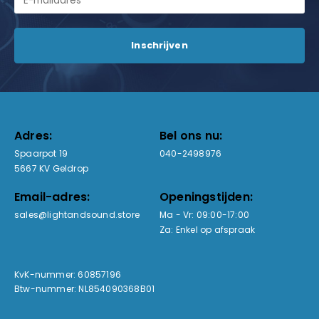
Adres:
Bel ons nu:
Spaarpot 19
040-2498976
5667 KV Geldrop
Email-adres:
Openingstijden:
sales@lightandsound.store
Ma - Vr: 09:00-17:00
Za: Enkel op afspraak
KvK-nummer: 60857196
Btw-nummer: NL854090368B01