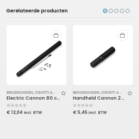
Gerelateerde producten
,
BENODIGDHEDEN
VLOEISTOFFEN
,
CONFETTI & STREAMERS
,
BENODIGDHEDEN
ELEKTRISCHE KANONNEN
,
CONFETTI & STREAMERS
Electric Cannon 80 cm – Confetti – White+Silver
Handheld Cannon 28 cm – Empty
0
out of 5
0
out of 5
€
12,04
€
5,45
incl. BTW
incl. BTW