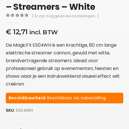
– Streamers – White
( Er zijn nog geen beoordelingen. )
0
out of 5
€
12,71
incl. BTW
De MagicFX ES04WH is een krachtige, 80 cm lange
elektrische streamer cannon, gevuld met witte,
brandvertragende streamers. Ideaal voor
professioneel gebruik op evenementen, feesten en
shows waar je een indrukwekkend visueel effect wilt
creëren.​
Beschikbaarheid:
Beschikbaar via nabestelling
SKU:
ES04WH