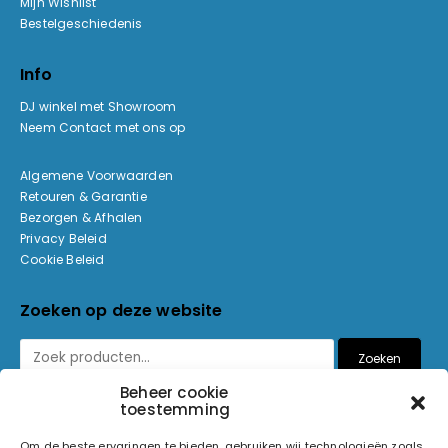
Mijn Wishlist
Bestelgeschiedenis
Info
DJ winkel met Showroom
Neem Contact met ons op
Algemene Voorwaarden
Retouren & Garantie
Bezorgen & Afhalen
Privacy Beleid
Cookie Beleid
Zoeken op deze website
Zoeken
Beheer cookie
toestemming
Betaalmethoden
Om de beste ervaringen te bieden, gebruiken wij technologieën zoals