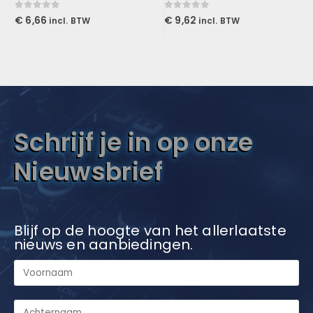
0
out of 5
0
out of 5
€
6,66
€
9,62
incl. BTW
incl. BTW
Schrijf je in op onze
Nieuwsbrief
Blijf op de hoogte van het allerlaatste
nieuws en aanbiedingen.