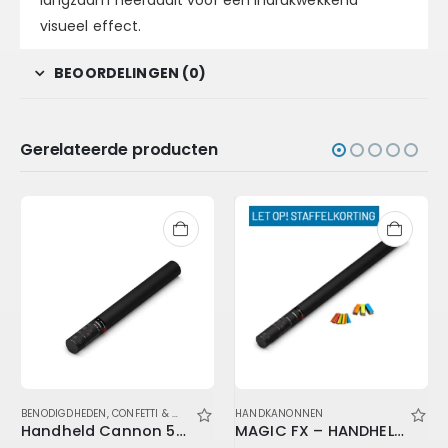
langzaam neerdaalt voor een indrukwekkend
visueel effect.
BEOORDELINGEN (0)
Gerelateerde producten
,
BENODIGDHEDEN
ELEKTRISCHE KANONNEN
,
CONFETTI & STREAMERS
,
HANDKANONNEN
HANDKANONNEN
Handheld Cannon 50 cm – Empty
MAGIC FX – HANDHELD CONFETTI MULTICOLOUR 80 CM