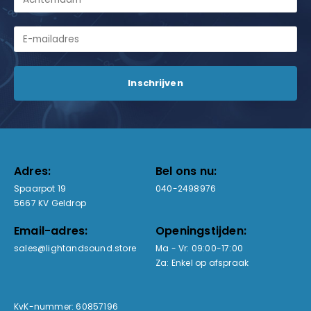
Adres:
Bel ons nu:
Spaarpot 19
040-2498976
5667 KV Geldrop
Email-adres:
Openingstijden:
sales@lightandsound.store
Ma - Vr: 09:00-17:00
Za: Enkel op afspraak
KvK-nummer: 60857196