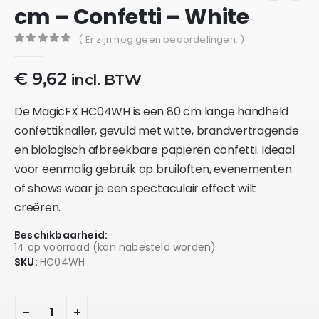
cm – Confetti – White
( Er zijn nog geen beoordelingen. )
0
out of 5
€
9,62
incl. BTW
De MagicFX HC04WH is een 80 cm lange handheld
confettiknaller, gevuld met witte, brandvertragende
en biologisch afbreekbare papieren confetti. Ideaal
voor eenmalig gebruik op bruiloften, evenementen
of shows waar je een spectaculair effect wilt
creëren.
Beschikbaarheid:
14 op voorraad (kan nabesteld worden)
SKU:
HC04WH