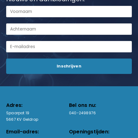
Adres:
Bel ons nu:
Spaarpot 19
040-2498976
5667 KV Geldrop
Email-adres:
Openingstijden: