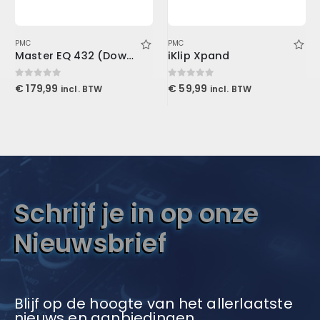
PMC
PMC
Master EQ 432 (Download)
iKlip Xpand
0
out of 5
0
out of 5
€
179,99
€
59,99
incl. BTW
incl. BTW
Schrijf je in op onze
Nieuwsbrief
Blijf op de hoogte van het allerlaatste
nieuws en aanbiedingen.