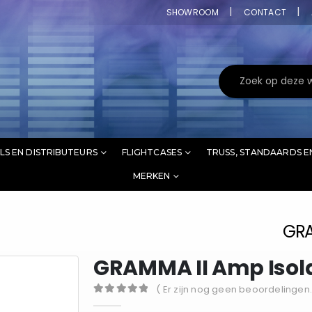
SHOWROOM
CONTACT
LS EN DISTRIBUTEURS
FLIGHTCASES
TRUSS, STANDAARDS E
MERKEN
GRA
GRAMMA II Amp Isol
( Er zijn nog geen beoordelingen.
0
out of 5