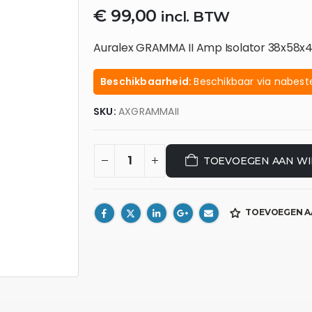
€
99,00
incl. BTW
Auralex GRAMMA II Amp Isolator 38x58x
Beschikbaarheid:
Beschikbaar via nabeste
SKU:
AXGRAMMAII
TOEVOEGEN AAN W
TOEVOEGEN A