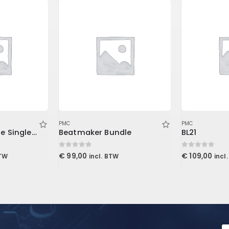
PMC
PMC
Pulse 16 DX Dante Singlemode
Beatmaker Bundle
BL21
0
out of 5
0
out of 5
€
99,00
€
109,00
BTW
incl. BTW
incl