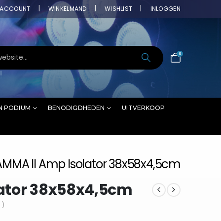
ACCOUNT
WINKELMAND
WISHLIST
INLOGGEN
0
N PODIUM
BENODIGDHEDEN
UITVERKOOP
MMA II Amp Isolator 38x58x4,5cm
ator 38x58x4,5cm
 )