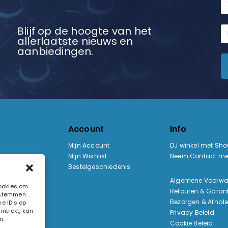
Blijf op de hoogte van het
allerlaatste nieuws en
aanbiedingen.
Account
Info
Mijn Account
DJ winkel met Sh
Mijn Wishlist
Neem Contact me
Bestelgeschiedenis
:
Algemene Voorw
cookies om
Retouren & Garant
e stemmen
ak
Bezorgen & Afhal
e ID's op
ntrekt, kan
Privacy Beleid
n.
Cookie Beleid