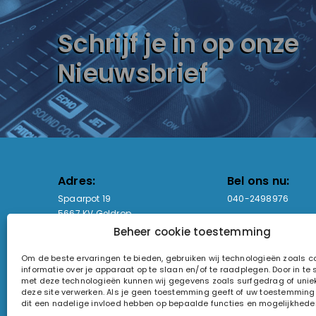
Schrijf je in op onze
Nieuwsbrief
Adres:
Bel ons nu:
Spaarpot 19
040-2498976
5667 KV Geldrop
Beheer cookie toestemming
Email-adres:
Openingstijden
Om de beste ervaringen te bieden, gebruiken wij technologieën zoals 
sales@lightandsound.store
Ma - Vr: 09:00-17:00
informatie over je apparaat op te slaan en/of te raadplegen. Door in t
Za: Enkel op afspra
met deze technologieën kunnen wij gegevens zoals surfgedrag of uniek
deze site verwerken. Als je geen toestemming geeft of uw toestemming i
KvK-nummer: 60857196
dit een nadelige invloed hebben op bepaalde functies en mogelijkhede
Btw-nummer: NL854090368B01