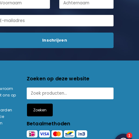
Zoeken op deze website
owroom
t ons op
Zoeken
aarden
ie
Betaalmethoden
en