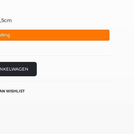
4,5cm
lling
INKELWAGEN
AN WISHLIST