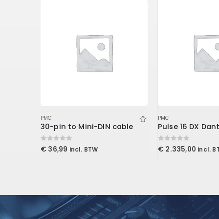
PMC
PMC
Volume 5 Upgrade from Volume 3 (Download)
30-pin to Mini-DIN cable
0
out of 5
0
out of 5
€
36,99
€
2.335,00
incl. BTW
incl. 