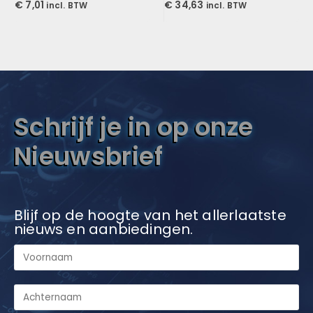
0
out of 5
0
out of 5
€
7,01
€
34,63
incl. BTW
incl. BTW
Schrijf je in op onze
Nieuwsbrief
Blijf op de hoogte van het allerlaatste
nieuws en aanbiedingen.