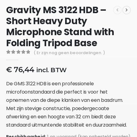
Gravity MS 3122 HDB –
Short Heavy Duty
Microphone Stand with
Folding Tripod Base
( Er zijn nog geen beoordelingen. )
0
out of 5
€
76,44
incl. BTW
De GMS 3122 HDB is een professionele
microfoonstandaard die perfect is voor het
opnemen van de diepe klanken van een basdrum.
Met zijn stevige constructie, poedergecoate
afwerking en een hoogte van 32 cm biedt deze
standaard uitmuntende stabiliteit en duurzaamheid.
Beschikbaarheid:
1 op voorraad (kan nabesteld worden)