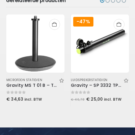
Gerelateerde producten
-47%
MICROFOON STATIEVEN
LUIDSPREKERSTATIEVEN
Gravity MS T 01 B – Table-Top Microphone Stand
Gravity – SP 3332 TPB 35 mm tussenpaal
0
out of 5
0
out of 5
Oorspronkelijke
Huidige
€
34,63
€
25,00
incl. BTW
incl. BTW
€
46,78
prijs
prijs
was:
is:
€ 46,78.
€ 25,00.