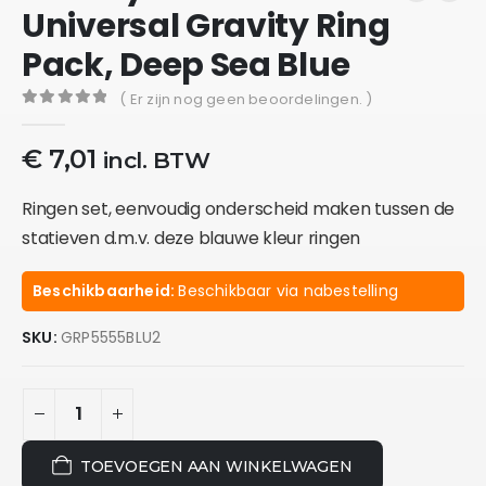
Universal Gravity Ring
Pack, Deep Sea Blue
( Er zijn nog geen beoordelingen. )
0
out of 5
€
7,01
incl. BTW
Ringen set, eenvoudig onderscheid maken tussen de
statieven d.m.v. deze blauwe kleur ringen
Beschikbaarheid:
Beschikbaar via nabestelling
SKU:
GRP5555BLU2
TOEVOEGEN AAN WINKELWAGEN