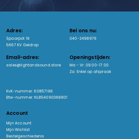
Adres:
Bel ons nu:
Spaarpot 19
040-2498976
5667 KV Geldrop
Email-adres:
Openingstijden:
sales@lightandsound.store
Ma - Vr: 09:00-17:00
Za: Enkel op afspraak
KvK-nummer: 60857196
Btw-nummer: NL854090368B01
Account
Mijn Account
Mijn Wishlist
Bestelgeschiedenis