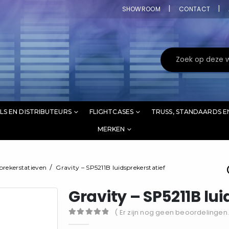
SHOWROOM
CONTACT
LS EN DISTRIBUTEURS
FLIGHTCASES
TRUSS, STANDAARDS E
MERKEN
prekerstatieven
Gravity – SP5211B luidsprekerstatief
Gravity – SP5211B lu
( Er zijn nog geen beoordelingen.
0
out of 5