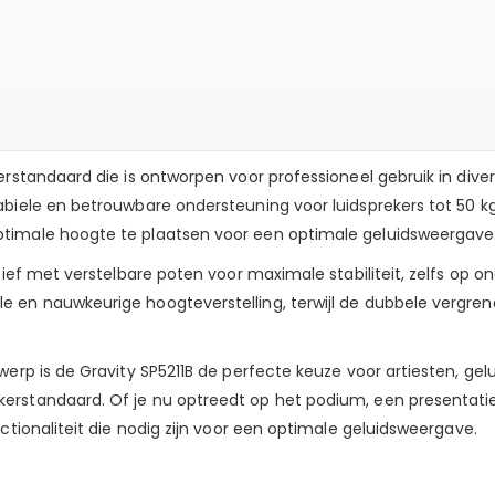
erstandaard die is ontworpen voor professioneel gebruik in dive
biele en betrouwbare ondersteuning voor luidsprekers tot 50 kg
timale hoogte te plaatsen voor een optimale geluidsweergave
atief met verstelbare poten voor maximale stabiliteit, zelfs op
e en nauwkeurige hoogteverstelling, terwijl de dubbele vergre
erp is de Gravity SP5211B de perfecte keuze voor artiesten, gel
erstandaard. Of je nu optreedt op het podium, een presentati
ctionaliteit die nodig zijn voor een optimale geluidsweergave.