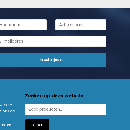
Zoeken op deze website
owroom
t ons op
Zoeken
aarden