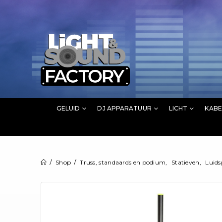
GELUID
DJ APPARATUUR
LICHT
KABE
Shop
Truss, standaards en podium
,
Statieven
,
Luids