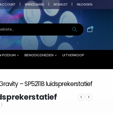
ACCOUNT
WINKELMAND
WISHLIST
INLOGGEN
0
N PODIUM
BENODIGDHEDEN
UITVERKOOP
Gravity – SP5211B luidsprekerstatief
idsprekerstatief
 )