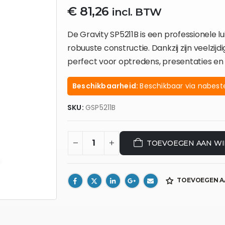
€
81,26
incl. BTW
De Gravity SP5211B is een professionele
robuuste constructie. Dankzij zijn veelzi
perfect voor optredens, presentaties e
Beschikbaarheid:
Beschikbaar via nabeste
SKU:
GSP5211B
TOEVOEGEN AAN W
TOEVOEGEN A