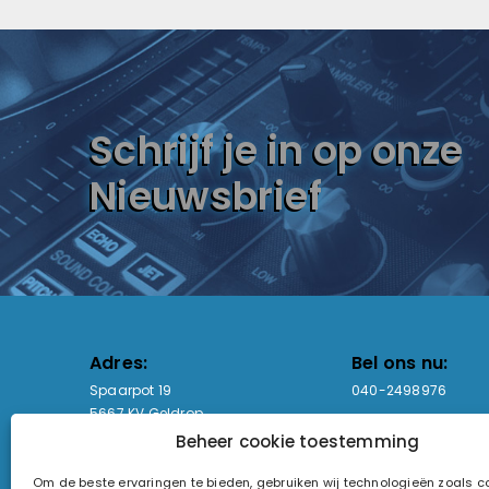
Schrijf je in op onze
Nieuwsbrief
Adres:
Bel ons nu:
Spaarpot 19
040-2498976
5667 KV Geldrop
Beheer cookie toestemming
Email-adres:
Openingstijden
Om de beste ervaringen te bieden, gebruiken wij technologieën zoals 
sales@lightandsound.store
Ma - Vr: 09:00-17:00