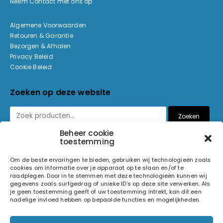
Neem Contact met ons op
Algemene Voorwaarden
Retouren & Garantie
Bezorgen & Afhalen
Privacy Beleid
Cookie Beleid
Zoeken op deze website
Zoeken
Beheer cookie
toestemming
Betaalmethoden
Om de beste ervaringen te bieden, gebruiken wij technologieën zoals
cookies om informatie over je apparaat op te slaan en/of te
raadplegen. Door in te stemmen met deze technologieën kunnen wij
gegevens zoals surfgedrag of unieke ID's op deze site verwerken. Als
je geen toestemming geeft of uw toestemming intrekt, kan dit een
nadelige invloed hebben op bepaalde functies en mogelijkheden.
© 2026 Light and Sound Factory. Alle rechten voorbehouden.