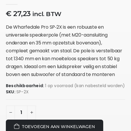
0
out of 5
€
27,23
incl. BTW
De
Wharfedale Pro SP‑2X
is een robuuste en
universele speakerpole (met M20-aansluiting
onderaan en 35 mm opzetstuk bovenaan),
compleet gemaakt van staal. De pole is verstelbaar
tot 1340 mm en kan moeiteloos speakers tot 50 kg
dragen. Ideaal om een luidspreker veilig en stabiel
boven een subwoofer of standaard te monteren
Beschikbaarheid:
1 op voorraad (kan nabesteld worden)
SKU:
SP-2X
TOEVOEGEN AAN WINKELWAGEN