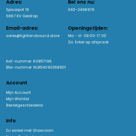
Adres:
Bel ons nu:
Spaarpot 19
040-2498976
5667 KV Geldrop
Email-adres:
Openingstijden:
sales@lightandsound.store
Ma - Vr: 09:00-17:00
Za: Enkel op afspraak
KvK-nummer: 60857196
Btw-nummer: NL854090368B01
Account
Mijn Account
Mijn Wishlist
Bestelgeschiedenis
Info
DJ winkel met Showroom