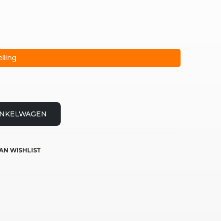
lling
INKELWAGEN
AN WISHLIST