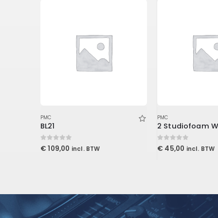
PMC
PMC
Master EQ 432 (Download)
BL21
0
out of 5
0
out of 5
€
109,00
€
45,00
incl. BTW
incl. BTW