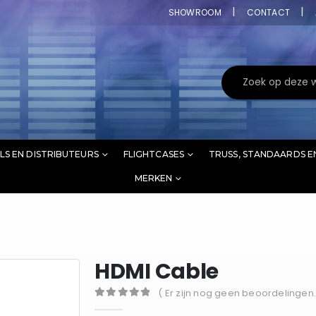
SHOWROOM
CONTACT
LS EN DISTRIBUTEURS
FLIGHTCASES
TRUSS, STANDAARDS E
MERKEN
HDMI Cable
( Er zijn nog geen beoordelingen.
0
out of 5