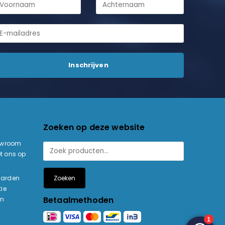
Zoeken op deze website
owroom
t ons op
Zoeken
aarden
ie
Betaalmethoden
en