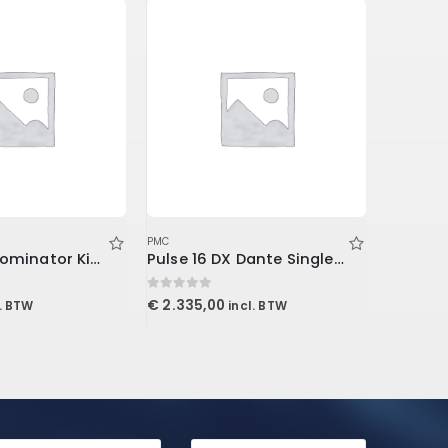
PMC
PMC
Project 2 Roominator Kit Burgundy
Pulse 16 DX Dante Singlemode
0
out of 5
0
out of 5
€
2.335,00
€
759,0
l. BTW
incl. BTW