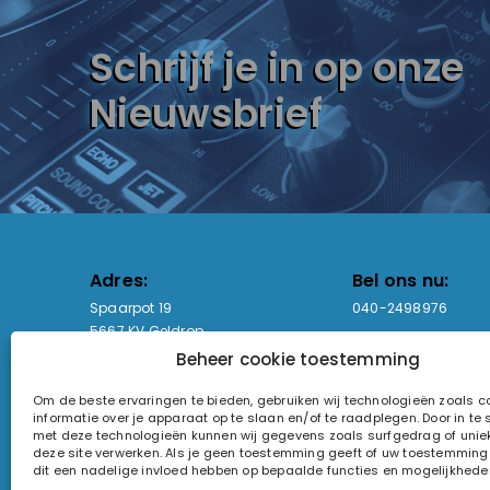
Schrijf je in op onze
Nieuwsbrief
Adres:
Bel ons nu:
Spaarpot 19
040-2498976
5667 KV Geldrop
Beheer cookie toestemming
Email-adres:
Openingstijden
Om de beste ervaringen te bieden, gebruiken wij technologieën zoals 
sales@lightandsound.store
Ma - Vr: 09:00-17:00
informatie over je apparaat op te slaan en/of te raadplegen. Door in t
Za: Enkel op afspra
met deze technologieën kunnen wij gegevens zoals surfgedrag of uniek
deze site verwerken. Als je geen toestemming geeft of uw toestemming i
KvK-nummer: 60857196
dit een nadelige invloed hebben op bepaalde functies en mogelijkhede
Btw-nummer: NL854090368B01