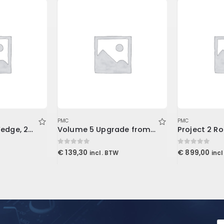
PMC
PMC
2 Studiofoam Wedge, 2/”x2’x4′ panel, Purple
Volume 5 Upgrade from Volume 3 (Download)
0
out of 5
0
out of 5
€
139,30
€
899,00
incl. BTW
inc