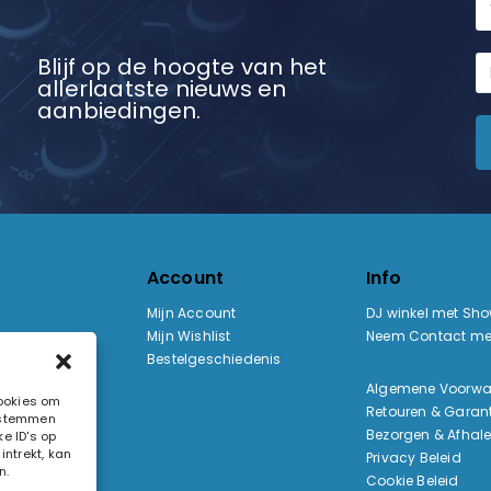
Blijf op de hoogte van het
allerlaatste nieuws en
aanbiedingen.
Account
Info
Mijn Account
DJ winkel met Sh
Mijn Wishlist
Neem Contact me
Bestelgeschiedenis
:
Algemene Voorw
cookies om
Retouren & Garant
e stemmen
ak
Bezorgen & Afhal
e ID's op
ntrekt, kan
Privacy Beleid
n.
Cookie Beleid