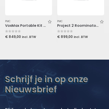
PMC
PMC
VoxMax Portable Kit 2-ProMax V2, 1-Mudguard V2, 2-Stand Mount LENRD
Project 2 Roominator Kit Burgundy
0
out of 5
0
out of 5
€
849,00
€
899,00
incl. BTW
incl. BTW
Schrijf je in op onze
Nieuwsbrief