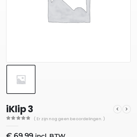
iKlip 3
( Er zijn nog geen beoordelingen. )
0
out of 5
€
69,99
incl. BTW