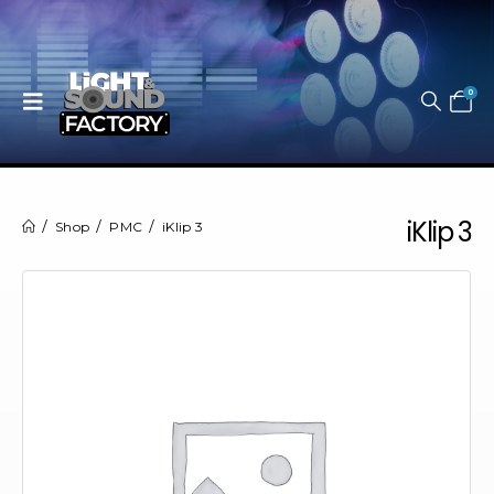
0
iKlip 3
Shop
PMC
iKlip 3