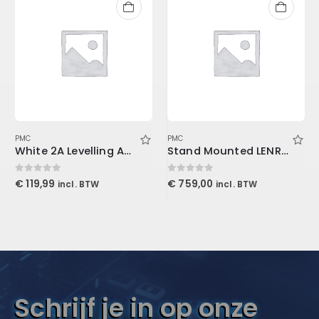
PMC
PMC
White 2A Levelling Amplifier (Download)
Stand Mounted LENRD Bass Trap, 4-Pack 30x30x121cm
0
out of 5
0
out of 5
€
119,99
€
759,00
incl. BTW
incl. BTW
Schrijf je in op onze