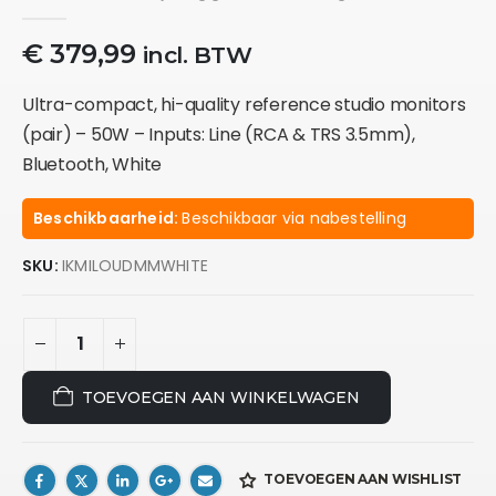
0
out of 5
€
379,99
incl. BTW
Ultra-compact, hi-quality reference studio monitors
(pair) – 50W – Inputs: Line (RCA & TRS 3.5mm),
Bluetooth, White
Beschikbaarheid:
Beschikbaar via nabestelling
SKU:
IKMILOUDMMWHITE
TOEVOEGEN AAN WINKELWAGEN
TOEVOEGEN AAN WISHLIST