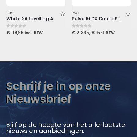
PMC
PMC
White 2A Levelling Amplifier (Download)
Pulse 16 DX Dante Singlemode
0
out of 5
0
out of 5
€
119,99
€
2.335,00
incl. BTW
incl. BTW
Schrijf je in op onze
Nieuwsbrief
Blijf op de hoogte van het allerlaatste
nieuws en aanbiedingen.