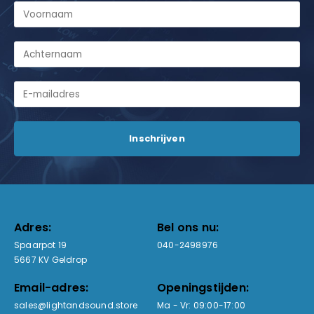
Adres:
Bel ons nu:
Spaarpot 19
040-2498976
5667 KV Geldrop
Email-adres:
Openingstijden:
sales@lightandsound.store
Ma - Vr: 09:00-17:00