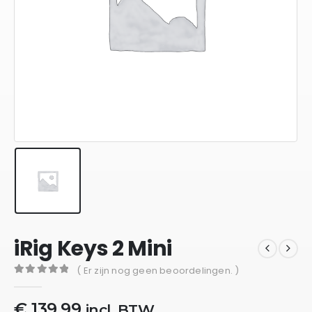
iRig Keys 2 Mini
( Er zijn nog geen beoordelingen. )
0
out of 5
€
139,99
incl. BTW