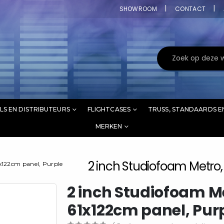
SHOWROOM
CONTACT
LS EN DISTRIBUTEURS
FLIGHTCASES
TRUSS, STANDAARDS E
MERKEN
2 inch Studiofoam Metro,
x122cm panel, Purple
2 inch Studiofoam Me
61x122cm panel, Pur