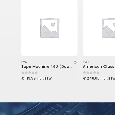
PMC
PMC
Tape Machine 440 (Download)
0
out of 5
0
out of 5
€
119,99
€
240,00
incl. BTW
incl. BT