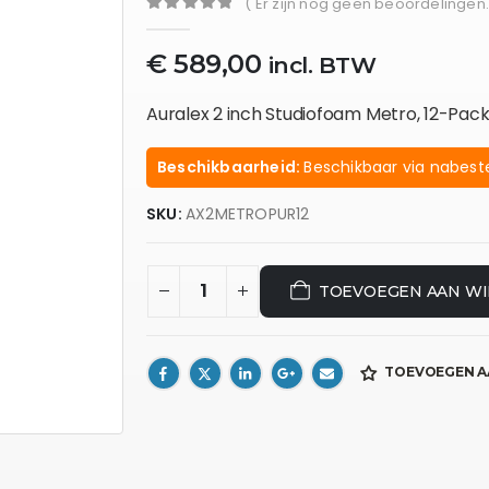
( Er zijn nog geen beoordelingen.
0
out of 5
€
589,00
incl. BTW
Auralex 2 inch Studiofoam Metro, 12-Pack
Beschikbaarheid:
Beschikbaar via nabeste
SKU:
AX2METROPUR12
TOEVOEGEN AAN W
TOEVOEGEN A