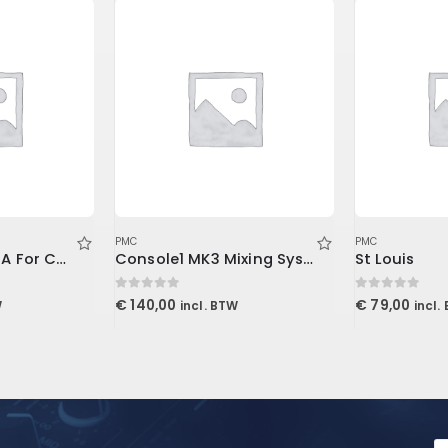
PMC
PMC
American Class A For Console1
Console1 MK3 Mixing System Stand
St Louis
0
out of 5
0
out of 5
€
140,00
€
79,00
W
incl. BTW
incl.