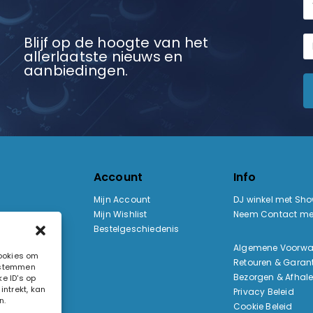
Blijf op de hoogte van het
allerlaatste nieuws en
aanbiedingen.
Account
Info
Mijn Account
DJ winkel met Sh
Mijn Wishlist
Neem Contact me
Bestelgeschiedenis
:
Algemene Voorw
cookies om
Retouren & Garant
e stemmen
ak
Bezorgen & Afhal
e ID's op
ntrekt, kan
Privacy Beleid
n.
Cookie Beleid