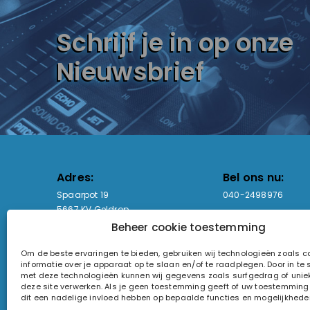
Schrijf je in op onze
Nieuwsbrief
Adres:
Bel ons nu:
Spaarpot 19
040-2498976
5667 KV Geldrop
Beheer cookie toestemming
Email-adres:
Openingstijden
Om de beste ervaringen te bieden, gebruiken wij technologieën zoals 
sales@lightandsound.store
Ma - Vr: 09:00-17:00
informatie over je apparaat op te slaan en/of te raadplegen. Door in t
Za: Enkel op afspra
met deze technologieën kunnen wij gegevens zoals surfgedrag of uniek
deze site verwerken. Als je geen toestemming geeft of uw toestemming i
KvK-nummer: 60857196
dit een nadelige invloed hebben op bepaalde functies en mogelijkhede
Btw-nummer: NL854090368B01