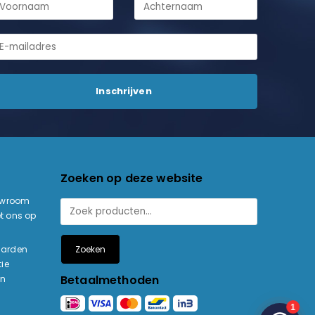
Zoeken op deze website
owroom
t ons op
Zoeken
aarden
ie
Betaalmethoden
en