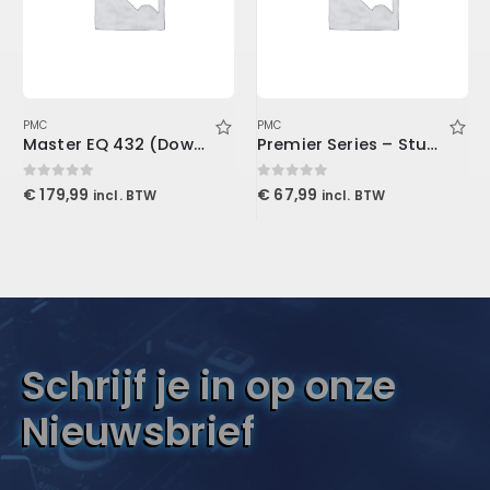
PMC
PMC
Master EQ 432 (Download)
Premier Series – Studio & Live XLR Cable 15′ (4.6 m)
0
out of 5
0
out of 5
€
179,99
€
67,99
incl. BTW
incl. BTW
Schrijf je in op onze
Nieuwsbrief