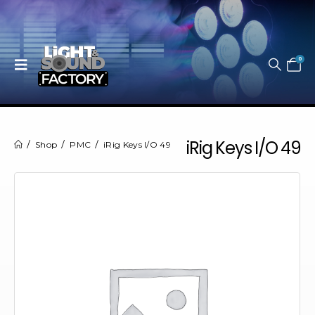
0
iRig Keys I/O 49
Shop
PMC
iRig Keys I/O 49