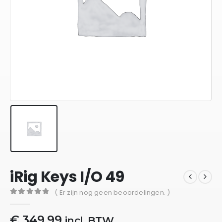
iRig Keys I/O 49
( Er zijn nog geen beoordelingen. )
0
out of 5
€
349,99
incl. BTW