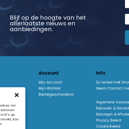
Blijf op de hoogte van het
allerlaatste nieuws en
aanbiedingen.
Account
Info
Mijn Account
DJ winkel met Sh
Mijn Wishlist
Neem Contact me
Bestelgeschiedenis
:
Algemene Voorw
cookies om
Retouren & Garant
e stemmen
ak
Bezorgen & Afhal
e ID's op
ntrekt, kan
Privacy Beleid
n.
Cookie Beleid