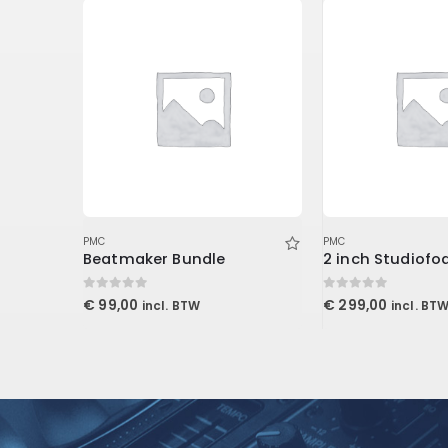
PMC
PMC
Master EQ 432 (Download)
Beatmaker Bundle
0
out of 5
0
out of 5
€
99,00
€
299,00
incl. BTW
incl. BT