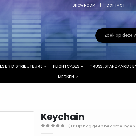
SHOWROOM
CONTACT
LS EN DISTRIBUTEURS
FLIGHTCASES
TRUSS, STANDAARDS E
MERKEN
Keychain
( Er zijn nog geen beoordelingen.
0
out of 5