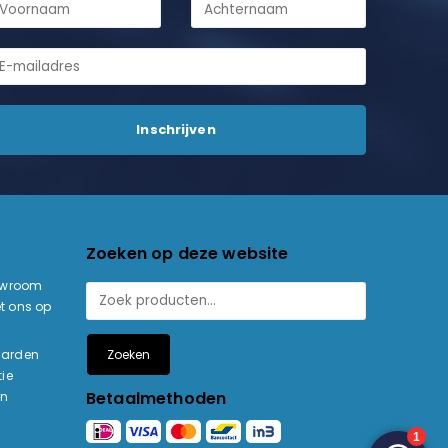
Zoeken op deze website
owroom
t ons op
Zoeken
aarden
ie
Betaalmethoden
en