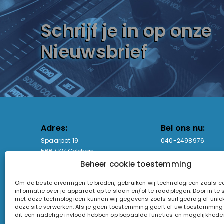
Schrijf je in op onze
Nieuwsbrief
Adres:
Bel ons nu:
Spaarpot 19
040-2498976
5667 KV Geldrop
Beheer cookie toestemming
Email-adres:
Openingstijden
Om de beste ervaringen te bieden, gebruiken wij technologieën zoals 
sales@lightandsound.store
Ma - Vr: 09:00-17:00
informatie over je apparaat op te slaan en/of te raadplegen. Door in t
Za: Enkel op afspra
met deze technologieën kunnen wij gegevens zoals surfgedrag of uniek
deze site verwerken. Als je geen toestemming geeft of uw toestemming i
KvK-nummer: 60857196
dit een nadelige invloed hebben op bepaalde functies en mogelijkhede
Btw-nummer: NL854090368B01