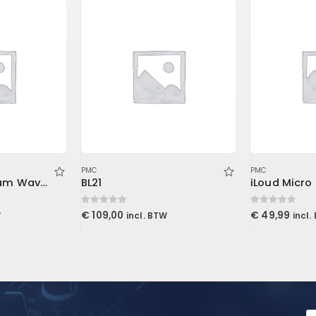
PMC
PMC
2 inch Studiofoam Wave 60x60x5cm, Purple
BL21
0
out of 5
0
out of 5
€
109,00
€
49,99
W
incl. BTW
incl.