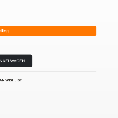
lling
INKELWAGEN
AN WISHLIST