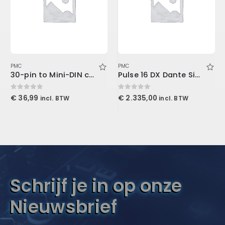
PMC
PMC
30-pin to Mini-DIN cable
Pulse 16 DX Dante Singlemode
0
out of 5
0
out of 5
€
36,99
€
2.335,00
incl. BTW
incl. BTW
Schrijf je in op onze
Nieuwsbrief