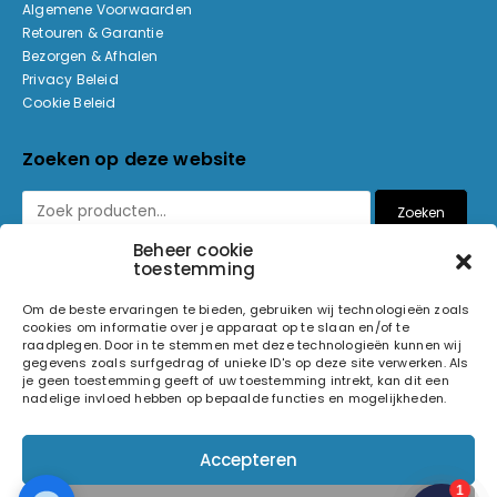
Algemene Voorwaarden
Retouren & Garantie
Bezorgen & Afhalen
Privacy Beleid
Cookie Beleid
Zoeken op deze website
Zoeken
Beheer cookie
toestemming
Betaalmethoden
Om de beste ervaringen te bieden, gebruiken wij technologieën zoals
cookies om informatie over je apparaat op te slaan en/of te
raadplegen. Door in te stemmen met deze technologieën kunnen wij
gegevens zoals surfgedrag of unieke ID's op deze site verwerken. Als
je geen toestemming geeft of uw toestemming intrekt, kan dit een
nadelige invloed hebben op bepaalde functies en mogelijkheden.
© 2026 Light and Sound Factory. Alle rechten voorbehouden.
Accepteren
Pixiefied by