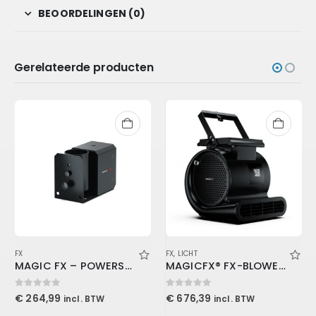
BEOORDELINGEN (0)
Gerelateerde producten
FX
FX
,
LICHT
MAGIC FX – POWERSHOT ll
MAGICFX® FX-BLOWER + BRACKET
0
out of 5
0
out of 5
€
264,99
€
676,39
incl. BTW
incl. BTW