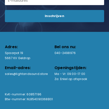
Adres:
Bel ons nu:
Spaarpot 19
040-2498976
5667 KV Geldrop
Email-adres:
Openingstijden:
sales@lightandsound.store
Ma - Vr: 09:00-17:00
Za: Enkel op afspraak
KvK-nummer: 60857196
Btw-nummer: NL854090368B01