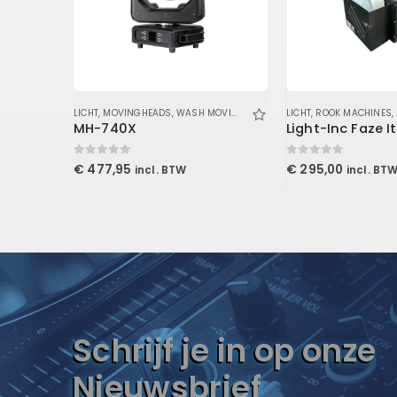
T
LICHT
,
MOVINGHEADS
,
WASH MOVINGHEADS
LICHT
,
ROOK MACHINES
,
MH-740X
Light-Inc Faze It
0
out of 5
0
out of 5
€
477,95
€
295,00
incl. BTW
incl. BT
Schrijf je in op onze
Nieuwsbrief