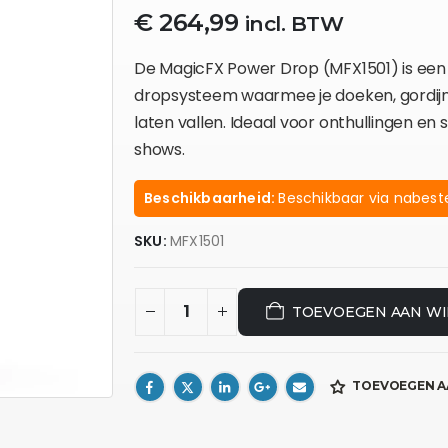
€
264,99
incl. BTW
De MagicFX Power Drop (MFX1501) is ee
dropsysteem waarmee je doeken, gordijne
laten vallen. Ideaal voor onthullingen en
shows.
Beschikbaarheid:
Beschikbaar via nabeste
SKU:
MFX1501
TOEVOEGEN AAN W
TOEVOEGEN A