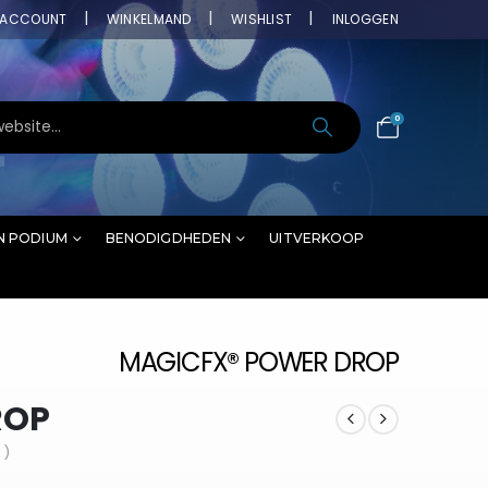
ACCOUNT
WINKELMAND
WISHLIST
INLOGGEN
0
N PODIUM
BENODIGDHEDEN
UITVERKOOP
MAGICFX® POWER DROP
ROP
 )