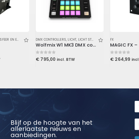
SFEER EN EFFECTEN
DMX CONTROLLERS
,
LICHT
,
LICHT STURING
FX
Wolfmix W1 MK3 DMX controller
0
out of 5
0
out of 5
€
795,00
€
264,99
W
incl. BTW
inc
Blijf op de hoogte van het
allerlaatste nieuws en
aanbiedingen.