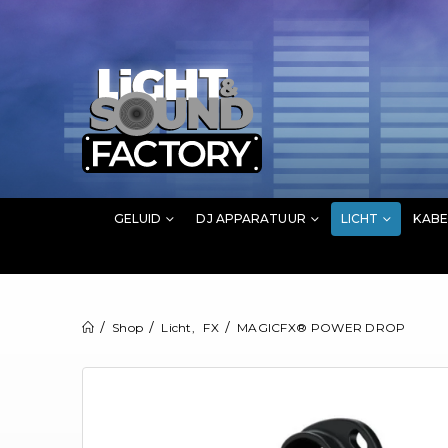
GELUID
DJ APPARATUUR
LICHT
KABE
Shop
Licht
,
FX
MAGICFX® POWER DROP