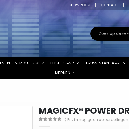
SHOWROOM
CONTACT
LS EN DISTRIBUTEURS
FLIGHTCASES
TRUSS, STANDAARDS E
MERKEN
MAGICFX® POWER D
( Er zijn nog geen beoordelingen.
0
out of 5