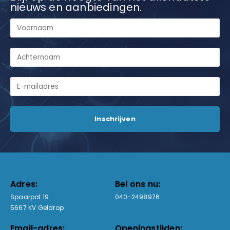
nieuws en aanbiedingen.
Adres:
Bel ons nu:
Spaarpot 19
040-2498976
5667 KV Geldrop
Email-adres:
Openingstijden: