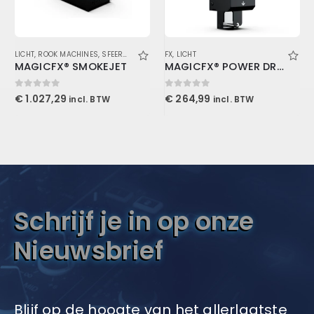
LICHT
,
ROOK MACHINES
,
SFEER EN EFFECTEN
FX
,
LICHT
MAGICFX® SMOKEJET
MAGICFX® POWER DROP
0
out of 5
0
out of 5
€
1.027,29
€
264,99
incl. BTW
incl. BTW
Schrijf je in op onze
Nieuwsbrief
Blijf op de hoogte van het allerlaatste