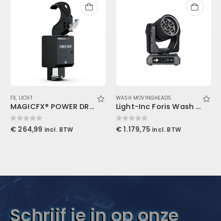
FX
,
LICHT
WASH MOVINGHEADS
MAGICFX® POWER DROP
Light-Inc Foris Wash 760
0
out of 5
0
out of 5
€
264,99
€
1.179,75
incl. BTW
incl. BTW
Schrijf je in op onze