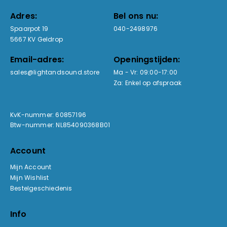
Adres:
Bel ons nu:
Spaarpot 19
040-2498976
5667 KV Geldrop
Email-adres:
Openingstijden:
sales@lightandsound.store
Ma - Vr: 09:00-17:00
Za: Enkel op afspraak
KvK-nummer: 60857196
Btw-nummer: NL854090368B01
Account
Mijn Account
Mijn Wishlist
Bestelgeschiedenis
Info