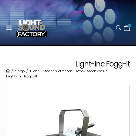
0
Light-Inc Fogg-It
Shop
Licht
,
Sfeer en effecten
,
Rook Machines
Light-Inc Fogg-It