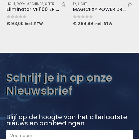
LICHT
,
ROOK MACHINES
,
SFEER EN EFFECTEN
FX
,
LICHT
Eliminator VF1100 EP rookmachine 850W
MAGICFX® POWER DROP
0
out of 5
0
out of 5
€
93,00
€
264,99
incl. BTW
incl. BTW
Schrijf je in op onze
Nieuwsbrief
Blijf op de hoogte van het allerlaatste
nieuws en aanbiedingen.