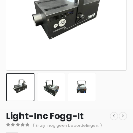
Light-Inc Fogg-It
( Er zijn nog geen beoordelingen. )
0
out of 5