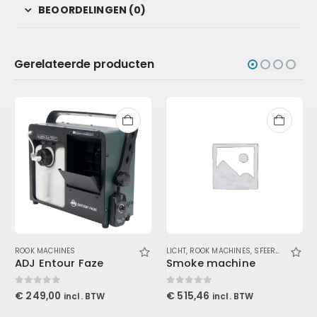
BEOORDELINGEN (0)
Gerelateerde producten
ROOK MACHINES
LICHT
,
ROOK MACHINES
,
SFEER EN EFFECTEN
ADJ Entour Faze
Smoke machine
0
out of 5
0
out of 5
€
249,00
€
515,46
incl. BTW
incl. BTW