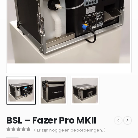
BSL – Fazer Pro MKII
( Er zijn nog geen beoordelingen. )
0
out of 5