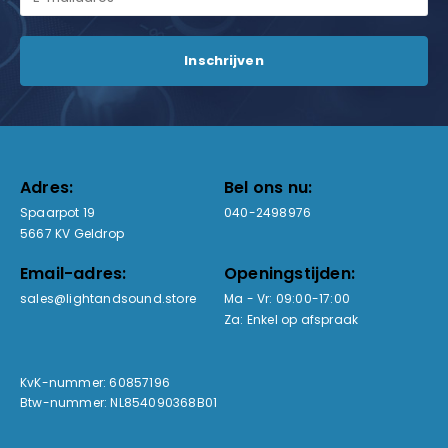
Adres:
Bel ons nu:
Spaarpot 19
040-2498976
5667 KV Geldrop
Email-adres:
Openingstijden:
sales@lightandsound.store
Ma - Vr: 09:00-17:00
Za: Enkel op afspraak
KvK-nummer: 60857196
Btw-nummer: NL854090368B01