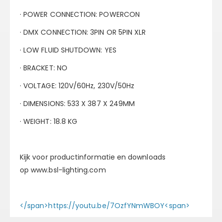
· POWER CONNECTION: POWERCON
· DMX CONNECTION: 3PIN OR 5PIN XLR
· LOW FLUID SHUTDOWN: YES
· BRACKET: NO
· VOLTAGE: 120V/60Hz, 230V/50Hz
· DIMENSIONS: 533 X 387 X 249MM
· WEIGHT: 18.8 KG
Kijk voor productinformatie en downloads
op
www.bsl-lighting.com
</span>https://youtu.be/7OzfYNmWBOY<span>