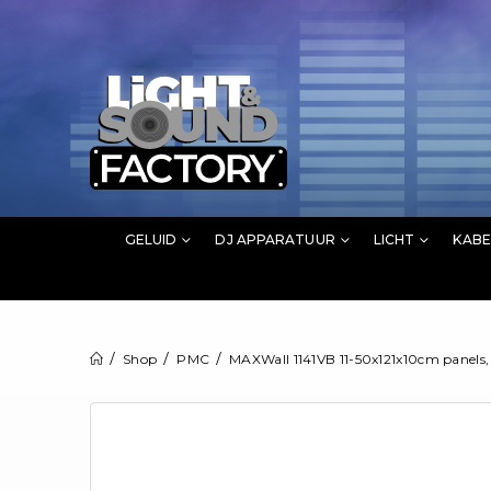
GELUID
DJ APPARATUUR
LICHT
KABE
Shop
PMC
MAXWall 1141VB 11-50x121x10cm panels,