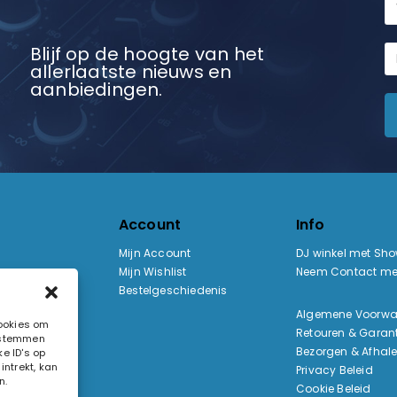
Blijf op de hoogte van het
allerlaatste nieuws en
aanbiedingen.
Account
Info
Mijn Account
DJ winkel met Sh
Mijn Wishlist
Neem Contact me
Bestelgeschiedenis
:
Algemene Voorw
cookies om
Retouren & Garant
e stemmen
ak
Bezorgen & Afhal
e ID's op
ntrekt, kan
Privacy Beleid
n.
Cookie Beleid