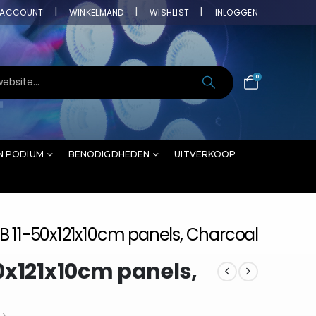
ACCOUNT
WINKELMAND
WISHLIST
INLOGGEN
0
N PODIUM
BENODIGDHEDEN
UITVERKOOP
B 11-50x121x10cm panels, Charcoal
0x121x10cm panels,