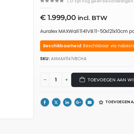
( Er zijn nog geen beoordelingen.
0
out of 5
€
1.999,00
incl. BTW
Auralex MAXWall 1141VB 11-50x121x10cm p
Beschikbaarheid:
Beschikbaar via nabeste
SKU:
AXMAX1141VBCHA
TOEVOEGEN AAN W
TOEVOEGEN A