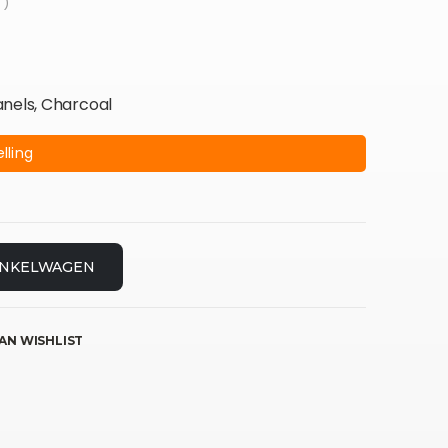
 )
anels, Charcoal
lling
INKELWAGEN
AN WISHLIST