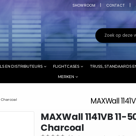
SHOWROOM
CONTACT
LS EN DISTRIBUTEURS
FLIGHTCASES
TRUSS, STANDAARDS E
MERKEN
MAXWall 1141V
 Charcoal
MAXWall 1141VB 11-5
Charcoal