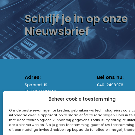
Schrijf je in op onze
Nieuwsbrief
Adres:
Bel ons nu:
Spaarpot 19
040-2498976
5667 KV Geldrop
Beheer cookie toestemming
Email-adres:
Openingstijden
Om de beste ervaringen te bieden, gebruiken wij technologieën zoals 
sales@lightandsound.store
Ma - Vr: 09:00-17:00
informatie over je apparaat op te slaan en/of te raadplegen. Door in t
Za: Enkel op afspra
met deze technologieën kunnen wij gegevens zoals surfgedrag of uniek
deze site verwerken. Als je geen toestemming geeft of uw toestemming i
KvK-nummer: 60857196
dit een nadelige invloed hebben op bepaalde functies en mogelijkhede
Btw-nummer: NL854090368B01