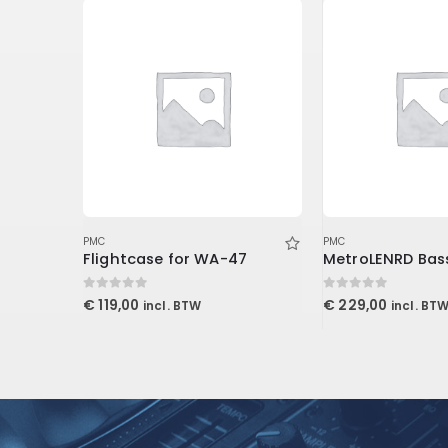
PMC
PMC
2 Studiofoam Wedge, 2/”x2’x4′ panel, Purple
Flightcase for WA-47
0
out of 5
0
out of 5
€
119,00
€
229,00
incl. BTW
incl. BT