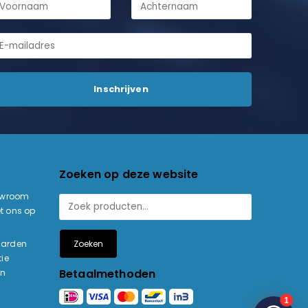
Zoeken op deze website
owroom
t ons op
Zoeken
aarden
ie
Betaalmethoden
en