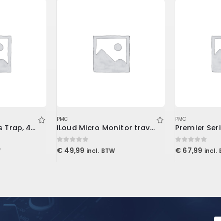
PMC
PMC
MetroLENRD Bass Trap, 4-Pack 2-30x30x60cm, Charcoal
iLoud Micro Monitor travel bag
0
out of 5
0
out of 5
€
49,99
€
67,99
W
incl. BTW
incl.