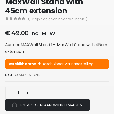
MaxWall Stand with
45cm extension
( Er zijn nog geen beoordelingen. )
0
out of 5
€
49,00
incl. BTW
Auralex MAXWall Stand 1 – MaxWall Stand with 45cm
extension
Beschikbaarheid:
Beschikbaar via nabestelling
SKU:
AXMAX-STAND
TOEVOEGEN AAN WINKELWAGEN