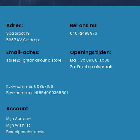
Adres:
Bel ons nu:
Spaarpot 19
040-2498976
5667 KV Geldrop
Email-adres:
Openingstijden:
sales@lightandsound.store
Ma - Vr: 09:00-17:00
Za: Enkel op afspraak
KvK-nummer: 60857196
Btw-nummer: NL854090368B01
Account
Mijn Account
Mijn Wishlist
Bestelgeschiedenis