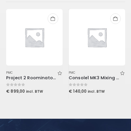
PMC
PMC
Project 2 Roominator Kit Burgundy
Console1 MK3 Mixing System Stand
0
out of 5
0
out of 5
€
899,00
€
140,00
incl. BTW
incl. BTW