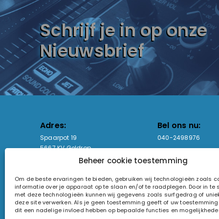
Schrijf je in op onze
Nieuwsbrief
Adres:
Bel ons nu:
Spaarpot 19
040-2498976
5667 KV Geldrop
Beheer cookie toestemming
Email-adres:
Openingstijden
Om de beste ervaringen te bieden, gebruiken wij technologieën zoals 
sales@lightandsound.store
Ma - Vr: 09:00-17:00
informatie over je apparaat op te slaan en/of te raadplegen. Door in t
Za: Enkel op afspra
met deze technologieën kunnen wij gegevens zoals surfgedrag of uniek
deze site verwerken. Als je geen toestemming geeft of uw toestemming i
KvK-nummer: 60857196
dit een nadelige invloed hebben op bepaalde functies en mogelijkhede
Btw-nummer: NL854090368B01