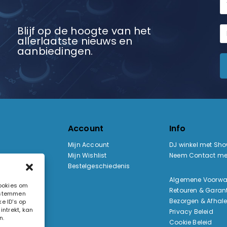
Blijf op de hoogte van het
allerlaatste nieuws en
aanbiedingen.
Account
Info
Mijn Account
DJ winkel met Sh
Mijn Wishlist
Neem Contact me
Bestelgeschiedenis
:
Algemene Voorw
cookies om
Retouren & Garant
e stemmen
ak
Bezorgen & Afhal
e ID's op
ntrekt, kan
Privacy Beleid
n.
Cookie Beleid