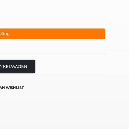
lling
INKELWAGEN
AN WISHLIST