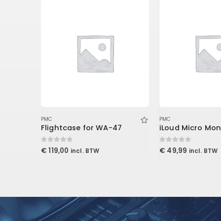
PMC
PMC
Flightcase for WA-47
0
out of 5
0
out of 5
€
119,00
€
49,99
incl. BTW
incl. BTW