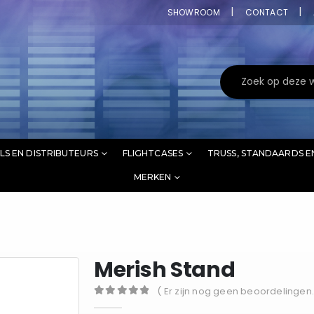
SHOWROOM
CONTACT
LS EN DISTRIBUTEURS
FLIGHTCASES
TRUSS, STANDAARDS E
MERKEN
Merish Stand
( Er zijn nog geen beoordelingen.
0
out of 5