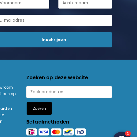
Zoeken op deze website
owroom
t ons op
Zoeken
aarden
ie
Betaalmethoden
en