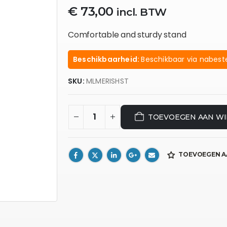
€
73,00
incl. BTW
Comfortable and sturdy stand
Beschikbaarheid:
Beschikbaar via nabeste
SKU:
MLMERISHST
TOEVOEGEN AAN W
TOEVOEGEN A