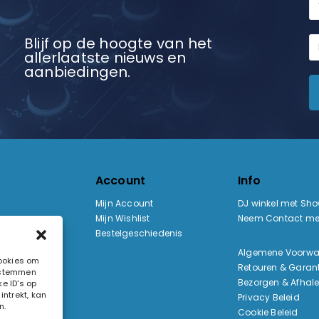
Blijf op de hoogte van het
allerlaatste nieuws en
aanbiedingen.
Account
Info
Mijn Account
DJ winkel met Sh
Mijn Wishlist
Neem Contact me
Bestelgeschiedenis
:
Algemene Voorw
cookies om
Retouren & Garant
e stemmen
ak
Bezorgen & Afhal
e ID's op
ntrekt, kan
Privacy Beleid
n.
Cookie Beleid