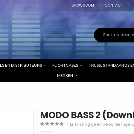
SHOWROOM
CONTACT
LS EN DISTRIBUTEURS
FLIGHTCASES
TRUSS, STANDAARDS E
MERKEN
MODO BASS 2 (Down
( Er zijn nog geen beoordelingen.
0
out of 5