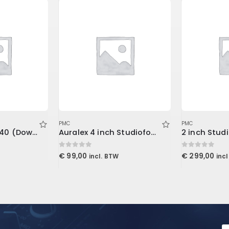
PMC
PMC
Tape Machine 440 (Download)
Auralex 4 inch Studiofoam Metro
0
out of 5
0
out of 5
€
99,00
€
299,00
incl. BTW
inc