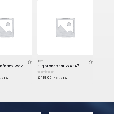
PMC
PMC
2 inch Studiofoam Wave 60x60x5cm, Purple
Flightcase for WA-47
0
out of 5
0
out of 5
€
119,00
€
119,99
l. BTW
incl. BTW