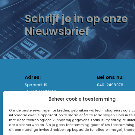
Schrijf je in op onze
Nieuwsbrief
Adres:
Bel ons nu:
Spaarpot 19
040-2498976
5667 KV Geldrop
Beheer cookie toestemming
Email-adres:
Openingstijden
Om de beste ervaringen te bieden, gebruiken wij technologieën zoals 
sales@lightandsound.store
Ma - Vr: 09:00-17:00
informatie over je apparaat op te slaan en/of te raadplegen. Door in t
Za: Enkel op afspra
met deze technologieën kunnen wij gegevens zoals surfgedrag of uniek
deze site verwerken. Als je geen toestemming geeft of uw toestemming i
KvK-nummer: 60857196
dit een nadelige invloed hebben op bepaalde functies en mogelijkhede
Btw-nummer: NL854090368B01