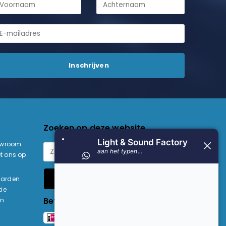
Zoeken op deze website
owroom
t ons op
Zoeken
aarden
ie
Betaalmethoden
en