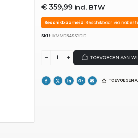
€
359,99
incl. BTW
Beschikbaarheid:
Beschikbaar via nabeste
SKU:
IKMMDBASS2DID
TOEVOEGEN AAN W
TOEVOEGEN A