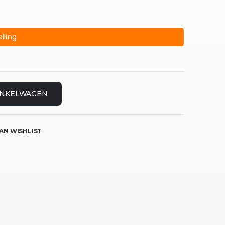
lling
INKELWAGEN
AN WISHLIST