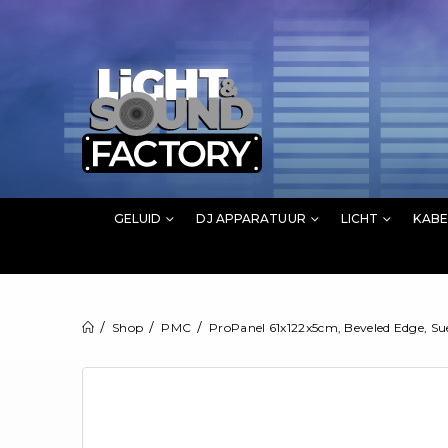
GELUID
DJ APPARATUUR
LICHT
KABE
Shop
PMC
ProPanel 61x122x5cm, Beveled Edge, S