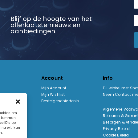
Blijf op de hoogte van het
allerlaatste nieuws en
aanbiedingen.
Account
Info
Mijn Account
DJ winkel met Sh
Mijn Wishlist
Neem Contact me
Bestelgeschiedenis
:
Algemene Voorw
cookies om
Retouren & Garant
e stemmen
ak
Bezorgen & Afhal
e ID's op
ntrekt, kan
Privacy Beleid
n.
Cookie Beleid