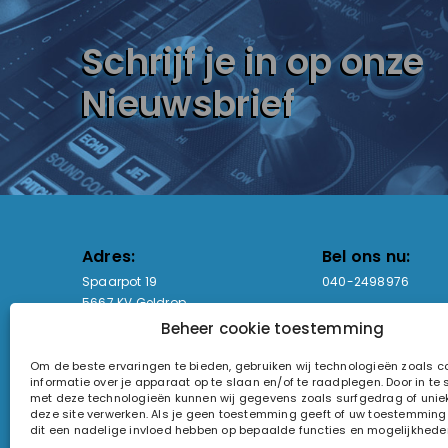
Schrijf je in op onze
Nieuwsbrief
Adres:
Bel ons nu:
Spaarpot 19
040-2498976
5667 KV Geldrop
Beheer cookie toestemming
Email-adres:
Openingstijden
Om de beste ervaringen te bieden, gebruiken wij technologieën zoals 
sales@lightandsound.store
Ma - Vr: 09:00-17:00
informatie over je apparaat op te slaan en/of te raadplegen. Door in t
Za: Enkel op afspra
met deze technologieën kunnen wij gegevens zoals surfgedrag of uniek
deze site verwerken. Als je geen toestemming geeft of uw toestemming i
KvK-nummer: 60857196
dit een nadelige invloed hebben op bepaalde functies en mogelijkhede
Btw-nummer: NL854090368B01