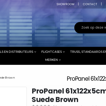
SHOWROOM
CONTACT
LS EN DISTRIBUTEURS
FLIGHTCASES
TRUSS, STANDAARDS E
MERKEN
ProPanel 61x12
uede Brown
ProPanel 61x122x5cm
Suede Brown