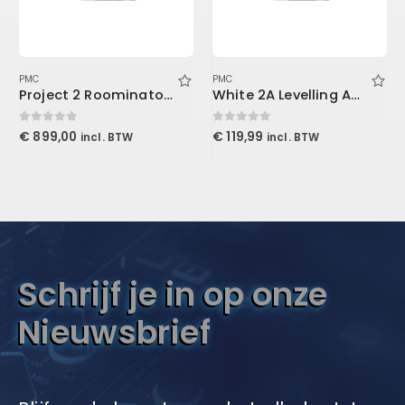
PMC
PMC
Project 2 Roominator Kit Burgundy
White 2A Levelling Amplifier (Download)
0
out of 5
0
out of 5
€
899,00
€
119,99
incl. BTW
incl. BTW
Schrijf je in op onze
Nieuwsbrief