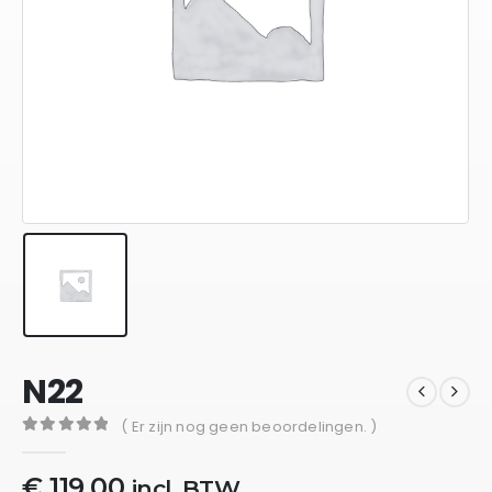
N22
( Er zijn nog geen beoordelingen. )
0
out of 5
€
119,00
incl. BTW