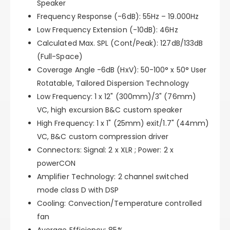
Speaker
Frequency Response (-6dB):
55Hz – 19.000Hz
Low Frequency Extension (-10dB):
46Hz
Calculated Max. SPL (Cont/Peak):
127dB/133dB
(Full-Space)
Coverage Angle -6dB (HxV):
50-100° x 50° User
Rotatable, Tailored Dispersion Technology
Low Frequency:
1 x 12" (300mm)/3" (76mm)
VC, high excursion B&C custom speaker
High Frequency:
1 x 1" (25mm) exit/1.7" (44mm)
VC, B&C custom compression driver
Connectors:
Signal: 2 x XLR ; Power: 2 x
powerCON
Amplifier Technology:
2 channel switched
mode class D with DSP
Cooling:
Convection/Temperature controlled
fan