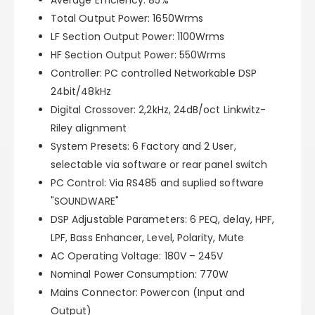
Average Efficiency:
85%
Total Output Power:
1650Wrms
LF Section Output Power:
1100Wrms
HF Section Output Power:
550Wrms
Controller:
PC controlled Networkable DSP
24bit/48kHz
Digital Crossover:
2,2kHz, 24dB/oct Linkwitz-
Riley alignment
System Presets:
6 Factory and 2 User,
selectable via software or rear panel switch
PC Control:
Via RS485 and suplied software
"SOUNDWARE"
DSP Adjustable Parameters:
6 PEQ, delay, HPF,
LPF, Bass Enhancer, Level, Polarity, Mute
AC Operating Voltage:
180V – 245V
Nominal Power Consumption:
770W
Mains Connector:
Powercon (Input and
Output)