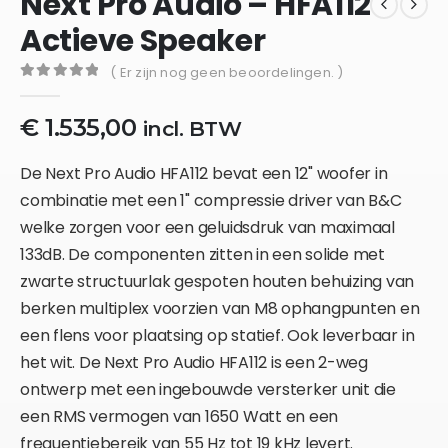
Next Pro Audio – HFA112
Actieve Speaker
( Er zijn nog geen beoordelingen. )
0
out of 5
€
1.535,00
incl. BTW
De Next Pro Audio HFA112 bevat een 12" woofer in
combinatie met een 1" compressie driver van B&C
welke zorgen voor een geluidsdruk van maximaal
133dB. De componenten zitten in een solide met
zwarte structuurlak gespoten houten behuizing van
berken multiplex voorzien van M8 ophangpunten en
een flens voor plaatsing op statief. Ook leverbaar in
het wit. De Next Pro Audio HFA112 is een 2-weg
ontwerp met een ingebouwde versterker unit die
een RMS vermogen van 1650 Watt en een
frequentiebereik van 55 Hz tot 19 kHz levert.