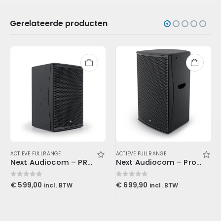
Gerelateerde producten
ACTIEVE FULLRANGE
ACTIEVE FULLRANGE
Next Audiocom – PRO12A
Next Audiocom – Pro15A
0
out of 5
0
out of 5
€
599,00
€
699,90
incl. BTW
incl. BTW