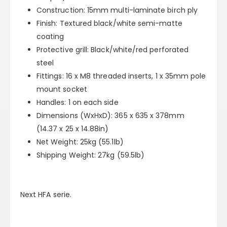
Construction:
15mm multi-laminate birch ply
Finish:
Textured black/white semi-matte
coating
Protective grill:
Black/white/red perforated
steel
Fittings:
16 x M8 threaded inserts, 1 x 35mm pole
mount socket
Handles:
1 on each side
Dimensions (WxHxD):
365 x 635 x 378mm
(14.37 x 25 x 14.88in)
Net Weight:
25kg (55.1lb)
Shipping Weight:
27kg (59.5lb)
Next HFA serie.