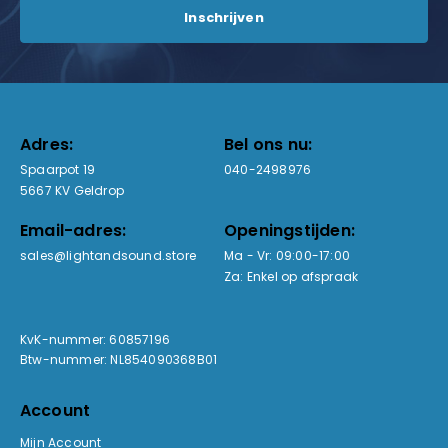
Adres:
Bel ons nu:
Spaarpot 19
040-2498976
5667 KV Geldrop
Email-adres:
Openingstijden:
sales@lightandsound.store
Ma - Vr: 09:00-17:00
Za: Enkel op afspraak
KvK-nummer: 60857196
Btw-nummer: NL854090368B01
Account
Mijn Account