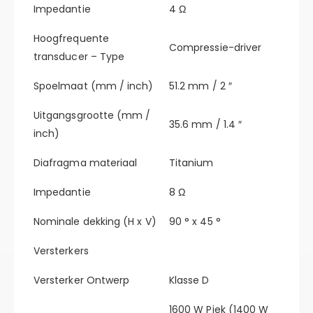
Impedantie
4 Ω
Hoogfrequente
Compressie-driver
transducer – Type
Spoelmaat (mm / inch)
51.2 mm / 2 ″
Uitgangsgrootte (mm /
35.6 mm / 1.4 ″
inch)
Diafragma materiaal
Titanium
Impedantie
8 Ω
Nominale dekking (H x V)
90 ° x 45 °
Versterkers
Versterker Ontwerp
Klasse D
1600 W Piek (1400 W