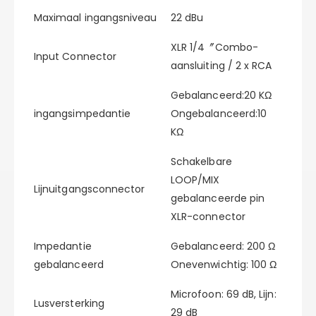
Maximaal ingangsniveau
22 dBu
XLR 1/4〞Combo-
Input Connector
aansluiting / 2 x RCA
Gebalanceerd:20 KΩ
ingangsimpedantie
Ongebalanceerd:10
KΩ
Schakelbare
LOOP/MIX
Lijnuitgangsconnector
gebalanceerde pin
XLR-connector
Impedantie
Gebalanceerd: 200 Ω
gebalanceerd
Onevenwichtig: 100 Ω
Microfoon: 69 dB, Lijn:
Lusversterking
29 dB