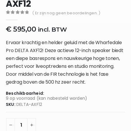
AXF12
( Er zijn nog geen beoordelingen. )
0
out of 5
€
595,00
incl. BTW
Ervaar krachtig en helder geluid met de Wharfedale
Pro DELTA AXF12! Deze actieve 12-inch speaker biedt
een diepe basrespons en nauwkeurige hoge tonen,
perfect voor liveoptredens en studio monitoring.
Door middel van de FIR technologie is het fase
gedrag boven de 500 hz zeer recht.
Beschikbaarheid:
9 op voorraad (kan nabesteld worden)
SKU:
DELTA-AXF12