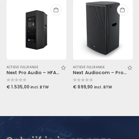
ACTIEVE FULLRANGE
,
GELUID
,
LUIDSPREKERS
ACTIEVE FULLRANGE
Next Pro Audio – HFA112 Actieve Speaker
Next Audiocom – Pro15A
0
out of 5
0
out of 5
€
1.535,00
€
699,90
incl. BTW
incl. BTW