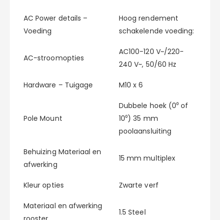
AC Power details –
Hoog rendement
Voeding
schakelende voeding:
AC100-120 V~/220-
AC-stroomopties
240 V~, 50/60 Hz
Hardware – Tuigage
M10 x 6
Dubbele hoek (0⁰ of
Pole Mount
10⁰) 35 mm
poolaansluiting
Behuizing Materiaal en
15 mm multiplex
afwerking
Kleur opties
Zwarte verf
Materiaal en afwerking
1.5 Steel
rooster