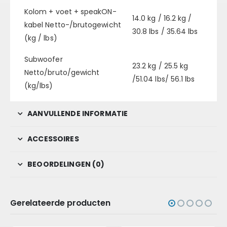
Kolom + voet + speakON-
14.0 kg / 16.2 kg /
kabel Netto-/brutogewicht
30.8 lbs / 35.64 lbs
(kg / lbs)
Subwoofer
23.2 kg / 25.5 kg
Netto/bruto/gewicht
/51.04 lbs/ 56.1 lbs
(kg/lbs)
AANVULLENDE INFORMATIE
ACCESSOIRES
BEOORDELINGEN (0)
Gerelateerde producten