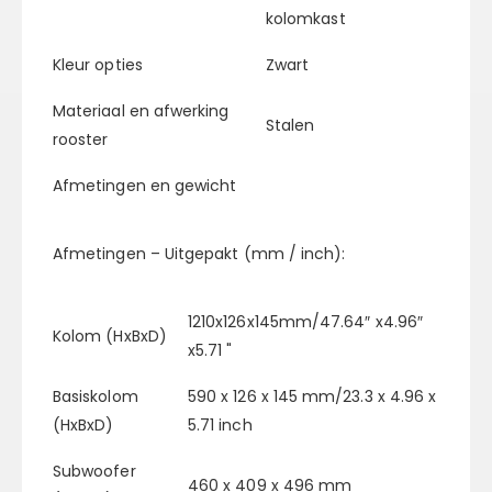
kolomkast
Kleur opties
Zwart
Materiaal en afwerking
Stalen
rooster
Afmetingen en gewicht
Afmetingen – Uitgepakt (mm / inch):
1210x126x145mm/47.64″ x4.96″
Kolom (HxBxD)
x5.71 "
Basiskolom
590 x 126 x 145 mm/23.3 x 4.96 x
(HxBxD)
5.71 inch
Subwoofer
460 x 409 x 496 mm