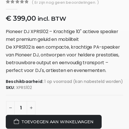
( Er zijn nog geen beoordelingen. )
0
out of 5
€
399,00
incl. BTW
Pioneer DJ XPRS102 – Krachtige 10" actieve speaker
met premium geluid en mobiliteit
De XPRS102 is een compacte, krachtige PA-speaker
van Pioneer DJ, ontworpen voor heldere prestaties,
betrouwbare output en eenvoudig transport –
perfect voor DJ's, artiesten en evenementen.
Beschikbaarheid:
1 op voorraad (kan nabesteld worden)
SKU:
XPRS102
TOEVOEGEN AAN WINKELWAGEN