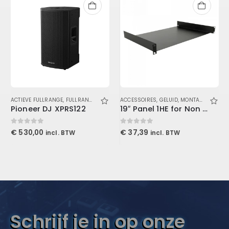
DS KABELS
ACTIEVE FULLRANGE
,
FULLRANGE LUIDSPREKERS
ACCESSOIRES
,
GELUID
,
,
GELUID
LUIDSPREKERS
,
MONTAGEPANELEN
Pioneer DJ XPRS122
19″ Panel 1HE for Non 19″ Equipment
0
out of 5
0
out of 5
€
530,00
€
37,39
incl. BTW
incl. BTW
Schrijf je in op onze