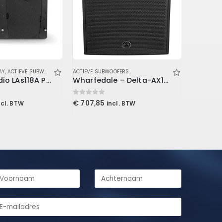
AY
,
ACTIEVE SUBWOOFERS
ACTIEVE SUBWOOFERS
ACTIEVE S
Next Pro Audio LAs118A PLUS
Wharfedale – Delta-AX18B
0
out of 5
0
out of 5
€
707,85
€
2.323
ncl. BTW
incl. BTW