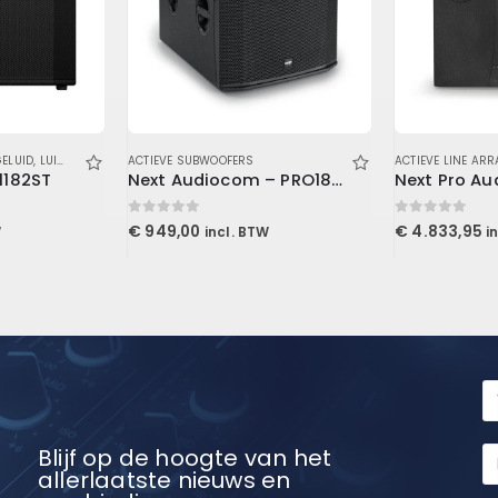
GELUID
,
LUIDSPREKERS
,
ACTIEVE SUBWOOFERS
SUBWOOFERS
ACTIEVE LINE ARR
1182ST
Next Audiocom – PRO18sA
0
out of 5
0
out of 5
€
949,00
€
4.833,95
W
incl. BTW
i
Blijf op de hoogte van het
allerlaatste nieuws en