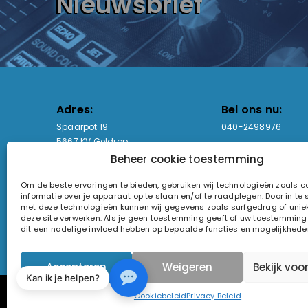
Nieuwsbrief
Adres:
Bel ons nu:
Spaarpot 19
040-2498976
5667 KV Geldrop
Beheer cookie toestemming
Email-adres:
Openingstijden
Om de beste ervaringen te bieden, gebruiken wij technologieën zoals 
sales@lightandsound.store
Ma - Vr: 09:00-17:00
informatie over je apparaat op te slaan en/of te raadplegen. Door in t
Za: Enkel op afspra
met deze technologieën kunnen wij gegevens zoals surfgedrag of uniek
deze site verwerken. Als je geen toestemming geeft of uw toestemming i
KvK-nummer: 60857196
dit een nadelige invloed hebben op bepaalde functies en mogelijkhede
Btw-nummer: NL854090368B01
Accepteren
Weigeren
Bekijk voo
Kan ik je helpen?
© 2026 Light and Sound Factory. Alle rechten voorbeho
Cookiebeleid
Privacy Beleid