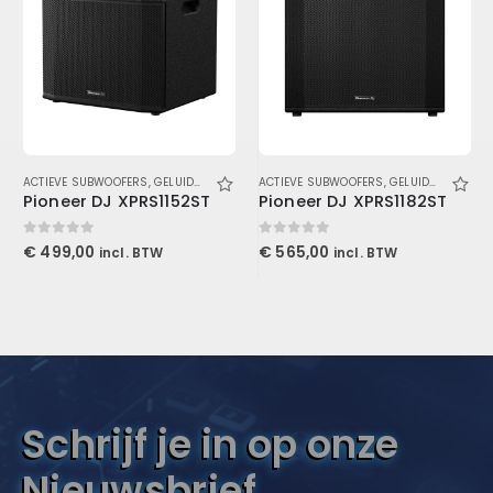
ACTIEVE SUBWOOFERS
,
GELUID
,
LUIDSPREKERS
ACTIEVE SUBWOOFERS
,
SUBWOOFERS
,
GELUID
,
LUIDSPRE
Pioneer DJ XPRS1152ST
Pioneer DJ XPRS1182ST
0
out of 5
0
out of 5
€
499,00
€
565,00
incl. BTW
incl. BTW
Schrijf je in op onze
Nieuwsbrief