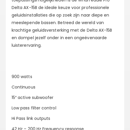
toepassingsmogelijkheden is de Wharfedale Pro
Delta AX-15B de ideale keuze voor professionele
geluidsinstallaties die op zoek zijn naar diepe en
meeslepende bassen. Betreed de wereld van
krachtige geluidsversterking met de Delta AX-15B
en dompel jezelf onder in een ongeëvenaarde
luisterervaring.
900 watts
Continuous
15″ active subwoofer
Low pass filter control
Hi Pass link outputs
42 Hz – 200 Hz Frequency response