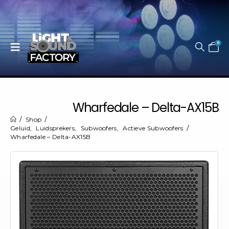
0
Wharfedale – Delta-AX15B
Shop
Geluid
,
Luidsprekers
,
Subwoofers
,
Actieve Subwoofers
Wharfedale – Delta-AX15B