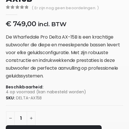
( Er zijn nog geen beoordelingen. )
0
out of 5
€
749,00
incl. BTW
De Wharfedale Pro Delta AX-15B is een krachtige
subwoofer die diepe en meeslepende bassen levert
voor elke geluidsconfiguratie. Met zijn robuuste
constructie en indrukwekkende prestaties is deze
subwoofer de perfecte aanvulling op professionele
geluidssystemen.
Beschikbaarheid:
4 op voorraad (kan nabesteld worden)
SKU:
DELTA-AX15B