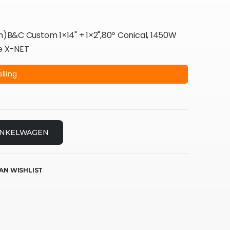
on)B&C Custom 1×14" + 1×2",80º Conical, 1450W
re X-NET
lling
INKELWAGEN
AN WISHLIST