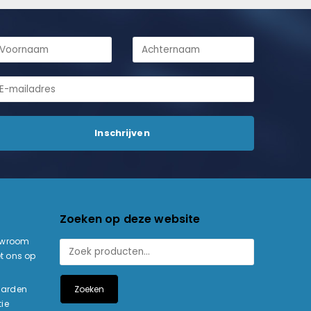
Zoeken op deze website
owroom
t ons op
Zoeken
aarden
ie