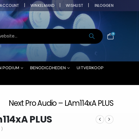
ACCOUNT
WINKELMAND
WISHLIST
INLOGGEN
0
N PODIUM
BENODIGDHEDEN
UITVERKOOP
Next Pro Audio – LAm114xA PLUS
m114xA PLUS
 )