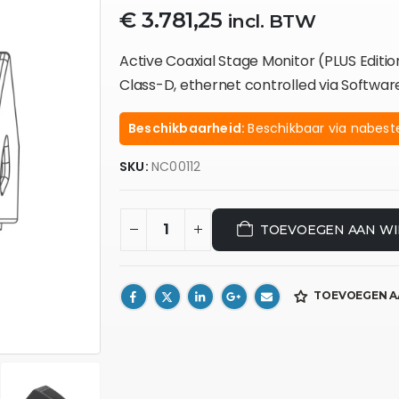
€
3.781,25
incl. BTW
Active Coaxial Stage Monitor (PLUS Editi
Class-D, ethernet controlled via Softwa
Beschikbaarheid:
Beschikbaar via nabeste
SKU:
NC00112
TOEVOEGEN AAN W
TOEVOEGEN A