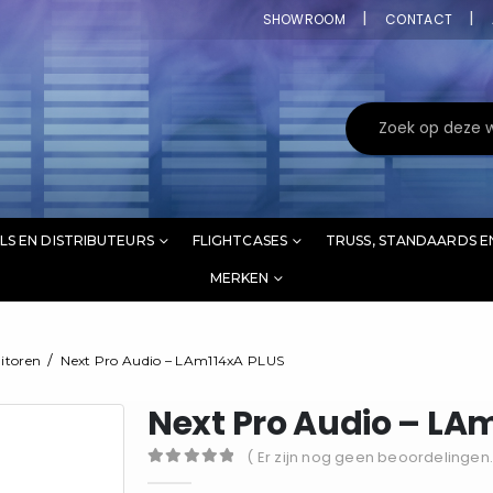
SHOWROOM
CONTACT
LS EN DISTRIBUTEURS
FLIGHTCASES
TRUSS, STANDAARDS E
MERKEN
itoren
Next Pro Audio – LAm114xA PLUS
Next Pro Audio – LA
( Er zijn nog geen beoordelingen.
0
out of 5