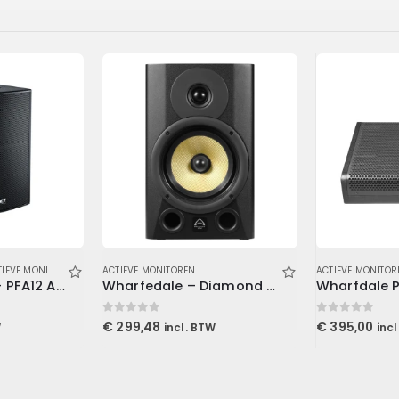
EVE MONITOREN
ACTIEVE MONITOREN
ACTIEVE MONITOR
Next Pro Audio – PFA12 Actieve Speaker
Wharfedale – Diamond Studio 7-BT
0
out of 5
0
out of 5
€
299,48
€
395,00
W
incl. BTW
inc