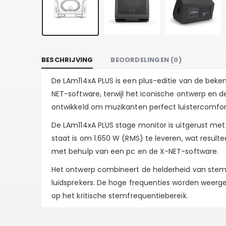
BESCHRIJVING
BEOORDELINGEN (0)
De LAm114xA PLUS is een plus-editie van de bek
NET-software, terwijl het iconische ontwerp en 
ontwikkeld om muzikanten perfect luistercomfort 
De LAm114xA PLUS stage monitor is uitgerust me
staat is om 1.650 W (RMS) te leveren, wat resul
met behulp van een pc en de X-NET-software.
Het ontwerp combineert de helderheid van stemwe
luidsprekers. De hoge frequenties worden weer
op het kritische stemfrequentiebereik.