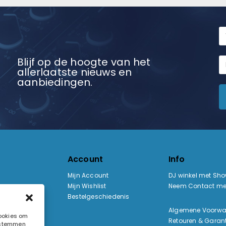
Blijf op de hoogte van het
allerlaatste nieuws en
aanbiedingen.
Account
Info
Mijn Account
DJ winkel met Sh
Mijn Wishlist
Neem Contact me
Bestelgeschiedenis
:
Algemene Voorw
cookies om
Retouren & Garant
e stemmen