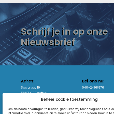
Schrijf je in op onze
Nieuwsbrief
Adres:
Bel ons nu:
Spaarpot 19
040-2498976
5667 KV Geldrop
Beheer cookie toestemming
Email-adres:
Openingstijden
Om de beste ervaringen te bieden, gebruiken wij technologieën zoals 
sales@lightandsound.store
Ma - Vr: 09:00-17:00
informatie over je apparaat op te slaan en/of te raadplegen. Door in t