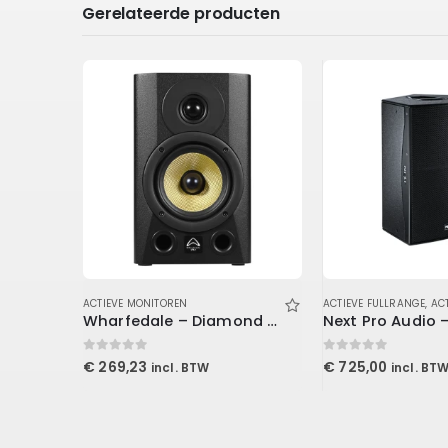
Gerelateerde producten
IDSPREKERS
,
MONITOREN
ACTIEVE MONITOREN
ACTIEVE FULLRANGE
,
ACTI
Wharfedale – Diamond Studio 5-BT
0
out of 5
0
out of 5
€
269,23
€
725,00
incl. BTW
incl. BT