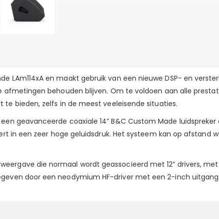
ende LAm114xA en maakt gebruik van een nieuwe DSP- en verste
de afmetingen behouden blijven. Om te voldoen aan alle prestati
te bieden, zelfs in de meest veeleisende situaties.
t een geavanceerde coaxiale 14” B&C Custom Made luidspreker
teert in een zeer hoge geluidsdruk. Het systeem kan op afstan
ergave die normaal wordt geassocieerd met 12” drivers, met de
gegeven door een neodymium HF-driver met een 2-inch uitgang