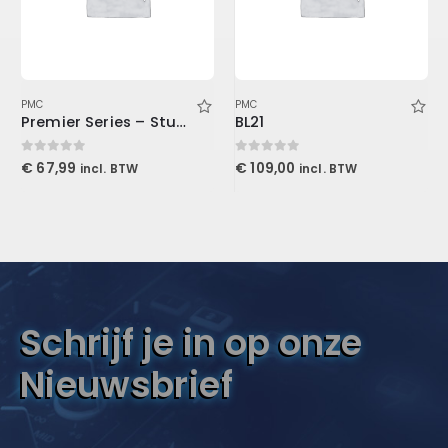
PMC
PMC
Premier Series – Studio & Live XLR Cable 15′ (4.6 m)
BL21
0
out of 5
0
out of 5
€
67,99
€
109,00
incl. BTW
incl. BTW
Schrijf je in op onze
Nieuwsbrief