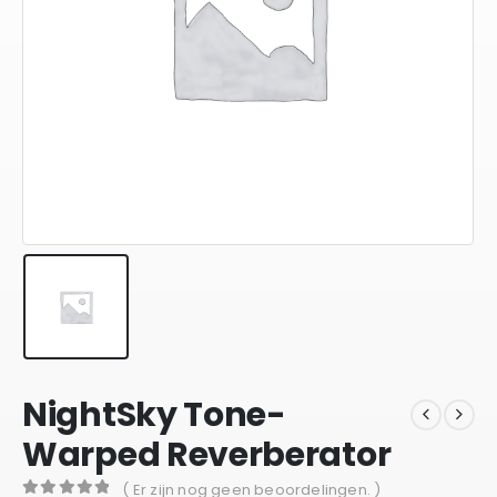
NightSky Tone-
Warped Reverberator
( Er zijn nog geen beoordelingen. )