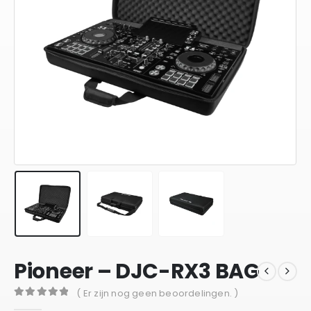
Pioneer – DJC-RX3 BAG
( Er zijn nog geen beoordelingen. )
0
out of 5