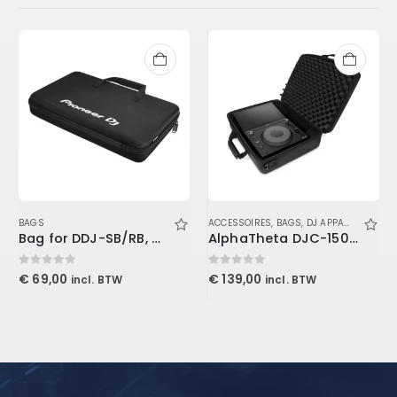
BAGS
ACCESSOIRES
,
BAGS
,
DJ APPARATUUR
Bag for DDJ-SB/RB, WEGO3, DDJ-FLX4
AlphaTheta DJC-1500X Bag
0
out of 5
0
out of 5
€
69,00
€
139,00
incl. BTW
incl. BTW