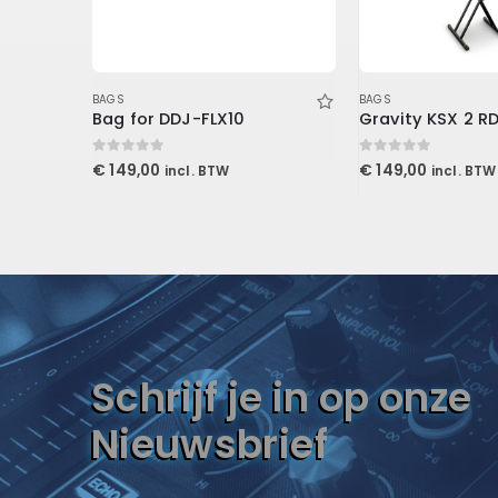
LERS
,
SPELERS
BAGS
BAGS
Bag for DDJ-FLX10
Gravity KSX 2 RD
0
out of 5
0
out of 5
€
149,00
€
149,00
incl. BTW
incl. BTW
Schrijf je in op onze
Nieuwsbrief