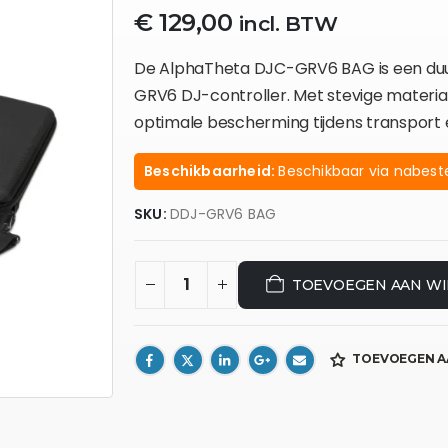
€
129,00
incl. BTW
De AlphaTheta DJC-GRV6 BAG is een du
GRV6 DJ-controller. Met stevige materia
optimale bescherming tijdens transport 
Beschikbaarheid:
Beschikbaar via nabeste
SKU:
DDJ-GRV6 BAG
TOEVOEGEN AAN W
TOEVOEGEN A