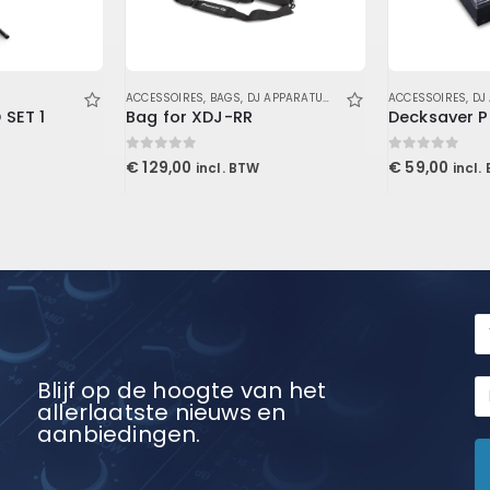
ACCESSOIRES
,
BAGS
,
DJ APPARATUUR
ACCESSOIRES
,
DJ
 SET 1
Bag for XDJ-RR
0
out of 5
0
out of 5
€
129,00
€
59,00
incl. BTW
incl.
Blijf op de hoogte van het
allerlaatste nieuws en
aanbiedingen.