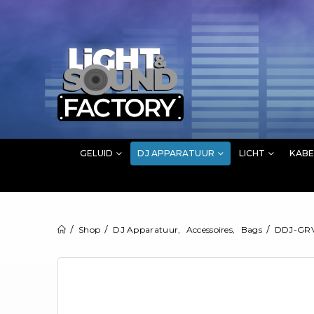
GELUID
DJ APPARATUUR
LICHT
KABE
Shop
DJ Apparatuur
,
Accessoires
,
Bags
DDJ-GR