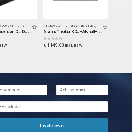
 APPARATUUR
,
DUSTCOVERS
DJ APPARATUUR
,
DJ CONTROLLERS
,
SPELERS
ACCESSOIR
Decksaver Pioneer DJ DJM-A9 Cover
AlphaTheta XDJ-AN all-in-one DJ controller
0
out of 5
0
out of 5
€
1.149,00
€
49,95
 BTW
incl. BTW