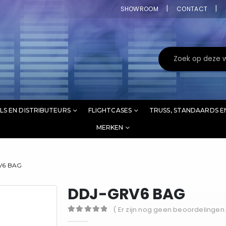
SHOWROOM
CONTACT
LS EN DISTRIBUTEURS
FLIGHTCASES
TRUSS, STANDAARDS E
MERKEN
V6 BAG
DDJ-GRV6 BAG
( Er zijn nog geen beoordelingen.
0
out of 5